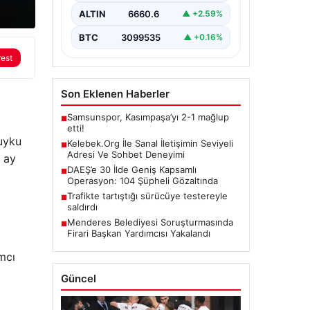
büyük bir önem ifade etmektedir.
ALTIN
6660.6
▲ +2.59%
Güncel…
BTC
3099535
▲ +0.16%
rest
Son Eklenen Haberler
Samsunspor, Kasımpaşa’yı 2-1 mağlup
■
etti!
uyku
Kelebek.Org İle Sanal İletişimin Seviyeli
■
Adresi Ve Sohbet Deneyimi
r ay
DAEŞ’e 30 İlde Geniş Kapsamlı
■
Operasyon: 104 Şüpheli Gözaltında
Trafikte tartıştığı sürücüye testereyle
■
saldırdı
Menderes Belediyesi Soruşturmasında
■
Firari Başkan Yardımcısı Yakalandı
mcı
Güncel