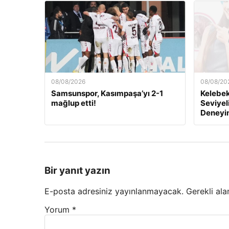
08/08/2026
08/08/20
Samsunspor, Kasımpaşa’yı 2-1
Kelebek.
mağlup etti!
Seviyel
Deneyi
Bir yanıt yazın
E-posta adresiniz yayınlanmayacak.
Gerekli ala
Yorum
*