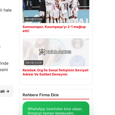
lı hale
08/08/2026
Samsunspor, Kasımpaşa’yı 2-1 mağlup
etti!
m
rinde
08/08/2026
esini
Kelebek.Org İle Sanal İletişimin Seviyeli
Adresi Ve Sohbet Deneyimi
alı →
Rehbere Firma Ekle
WhatsApp üzerinden bize ulaşın,
firmanızı hemen listeleyelim.