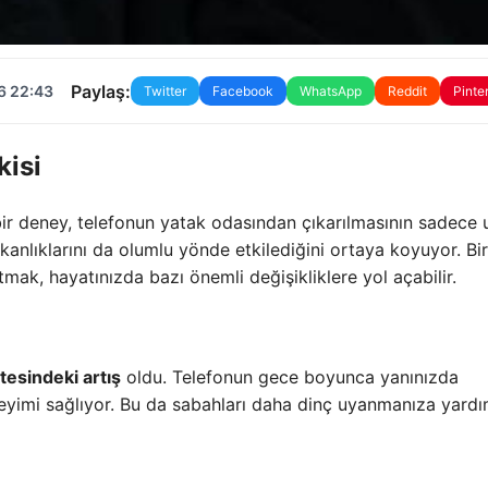
Paylaş:
6 22:43
Twitter
Facebook
WhatsApp
Reddit
Pinte
kisi
r deney, telefonun yatak odasından çıkarılmasının sadece 
kanlıklarını da olumlu yönde etkilediğini ortaya koyuyor. Bi
k, hayatınızda bazı önemli değişikliklere yol açabilir.
tesindeki artış
oldu. Telefonun gece boyunca yanınızda
neyimi sağlıyor. Bu da sabahları daha dinç uyanmanıza yardı