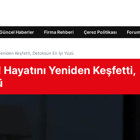
Güncel Haberler
Firma Rehberi
Çerez Politikası
Foru
 Yeniden Keşfetti, Detoksun En İyi Yüzü
! Hayatını Yeniden Keşfetti,
ü