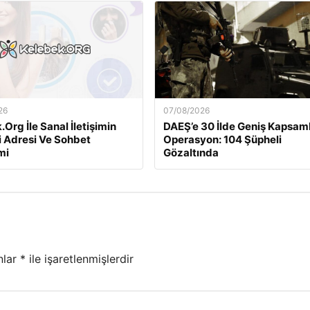
26
07/08/2026
Org İle Sanal İletişimin
DAEŞ’e 30 İlde Geniş Kapsaml
i Adresi Ve Sohbet
Operasyon: 104 Şüpheli
mi
Gözaltında
nlar
*
ile işaretlenmişlerdir