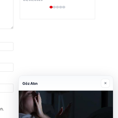
×
Göz Atın
n.