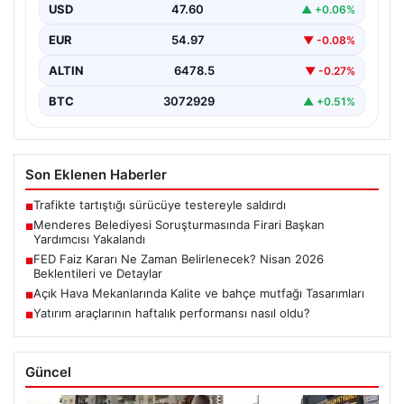
soruşturma kapsamında, Belediye Başkan Yardımcısı
USD
47.60
▲ +0.06%
Rüzgar Sönmez,…
EUR
54.97
▼ -0.08%
ALTIN
6478.5
▼ -0.27%
BTC
3072929
▲ +0.51%
Son Eklenen Haberler
Trafikte tartıştığı sürücüye testereyle saldırdı
■
Menderes Belediyesi Soruşturmasında Firari Başkan
■
Yardımcısı Yakalandı
FED Faiz Kararı Ne Zaman Belirlenecek? Nisan 2026
■
Beklentileri ve Detaylar
Açık Hava Mekanlarında Kalite ve bahçe mutfağı Tasarımları
■
Yatırım araçlarının haftalık performansı nasıl oldu?
■
Güncel