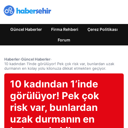
Güncel Haberler
Firma Rehberi
Çerez Politikası
Forum
Haberler
›
Güncel Haberler
›
10 kadından 1’inde görülüyor! Pek çok risk var, bunlardan uzak
durmanın en kolay yolu kilonuza dikkat etmekten geçiyor.
10 kadından 1’inde
görülüyor! Pek çok
risk var, bunlardan
uzak durmanın en