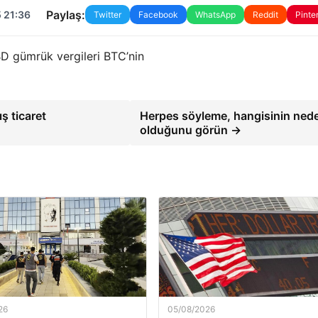
Paylaş:
 21:36
Twitter
Facebook
WhatsApp
Reddit
Pinte
BD gümrük vergileri BTC’nin
ş ticaret
Herpes söyleme, hangisinin ned
olduğunu görün →
26
05/08/2026