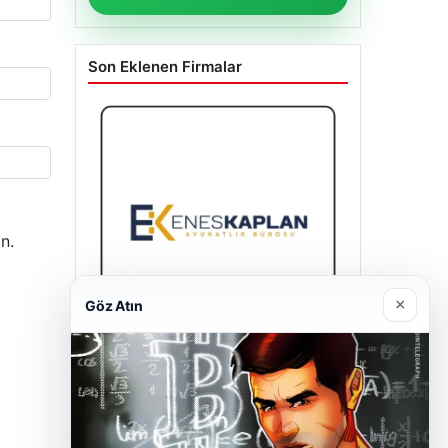
Son Eklenen Firmalar
n.
×
Göz Atın
Enes Kaplan Avukatlık Bürosu
28/04/2026