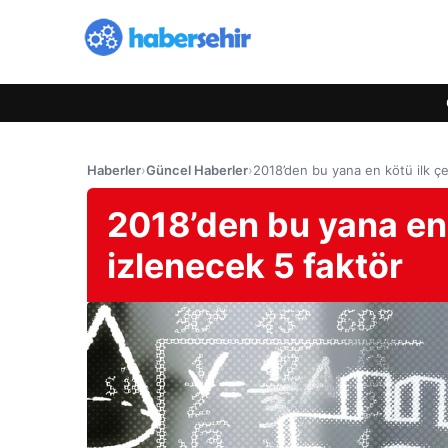
Haberler
›
Güncel Haberler
›
2018’den bu yana en kötü ilk çe
2018’den bu yana en 
izlenecek 5 faktör