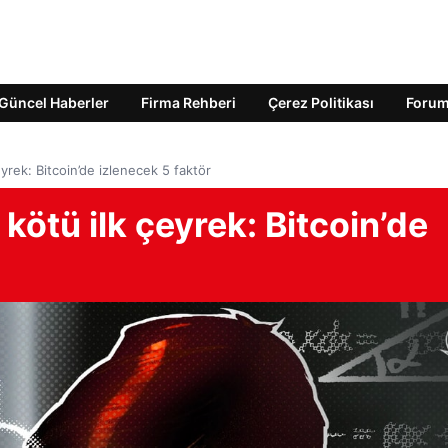
Güncel Haberler
Firma Rehberi
Çerez Politikası
Foru
yrek: Bitcoin’de izlenecek 5 faktör
kötü ilk çeyrek: Bitcoin’de