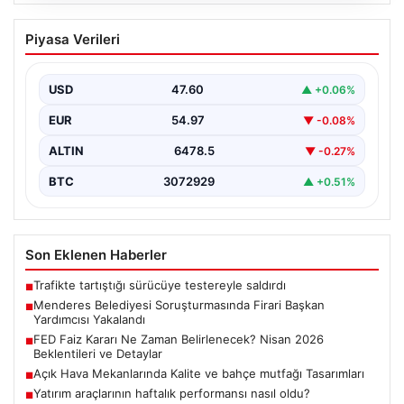
05.08.2026
Menderes Belediyesi Soruşturmasında
Piyasa Verileri
Firari Başkan Yardımcısı Yakalandı
İzmir’in Menderes ilçesinde yürütülen geniş çaplı bir
soruşturma kapsamında, Belediye Başkan Yardımcısı
USD
47.60
▲ +0.06%
Rüzgar Sönmez,…
EUR
54.97
▼ -0.08%
ALTIN
6478.5
▼ -0.27%
BTC
3072929
▲ +0.51%
Son Eklenen Haberler
Trafikte tartıştığı sürücüye testereyle saldırdı
■
Menderes Belediyesi Soruşturmasında Firari Başkan
■
Yardımcısı Yakalandı
FED Faiz Kararı Ne Zaman Belirlenecek? Nisan 2026
■
Beklentileri ve Detaylar
Açık Hava Mekanlarında Kalite ve bahçe mutfağı Tasarımları
■
Yatırım araçlarının haftalık performansı nasıl oldu?
■