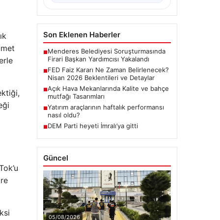
Son Eklenen Haberler
ık
kümet
Menderes Belediyesi Soruşturmasında
■
Firari Başkan Yardımcısı Yakalandı
erle
FED Faiz Kararı Ne Zaman Belirlenecek?
■
Nisan 2026 Beklentileri ve Detaylar
Açık Hava Mekanlarında Kalite ve bahçe
■
ktiği,
mutfağı Tasarımları
eği
Yatırım araçlarının haftalık performansı
■
nasıl oldu?
DEM Parti heyeti İmralı’ya gitti
■
Güncel
Tok’u
gre
ksi
05/08/2026