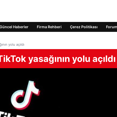
Güncel Haberler
Firma Rehberi
Çerez Politikası
Foru
ının yolu açıldı
TikTok yasağının yolu açıldı