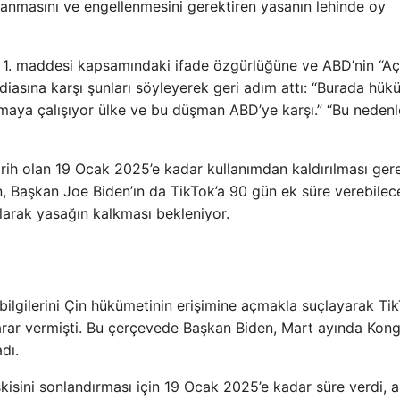
anmasını ve engellenmesini gerektiren yasanın lehinde oy
1. maddesi kapsamındaki ifade özgürlüğüne ve ABD’nin “Aç
ddiasına karşı şunları söyleyerek geri adım attı: “Burada hü
aya çalışıyor ülke ve bu düşman ABD’ye karşı.” “Bu nedenl
rih olan 19 Ocak 2025’e kadar kullanımdan kaldırılması gere
en, Başkan Joe Biden’ın da TikTok’a 90 gün ek süre verebilec
 olarak yasağın kalkması bekleniyor.
 bilgilerini Çin hükümetinin erişimine açmakla suçlayarak Tik
rar vermişti. Bu çerçevede Başkan Biden, Mart ayında Kon
dı.
şkisini sonlandırması için 19 Ocak 2025’e kadar süre verdi, a