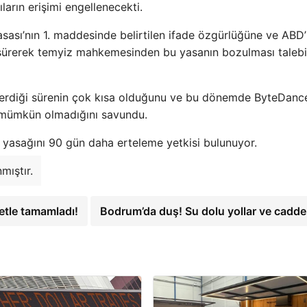
ların erişimi engellenecekti.
sası’nın 1. maddesinde belirtilen ifade özgürlüğüne ve ABD’
eri sürerek temyiz mahkemesinden bu yasanın bozulması taleb
erdiği sürenin çok kısa olduğunu ve bu dönemde ByteDance
ak mümkün olmadığını savundu.
k yasağını 90 gün daha erteleme yetkisi bulunuyor.
mıştır.
yetle tamamladı!
Bodrum’da duş! Su dolu yollar ve cadde