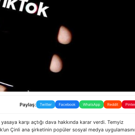
Paylaş:
Twitter
Facebook
WhatsApp
Reddit
Pinte
yasaya karşı açtığı dava hakkında karar verdi. Temyiz
k’un Çinli ana şirketinin popüler sosyal medya uygulamasını