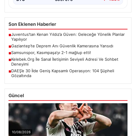
Son Eklenen Haberler
Juventus’tan Kenan Yıldız’a Güven: Geleceğe Yönelik Planlar
■
Yapılıyor
Gaziantep’te Deprem Anı Güvenlik Kamerasına Yansıdı
■
Samsunspor, Kasımpaşa’yı 2-1 mağlup etti!
■
Kelebek.Org İle Sanal İletişimin Seviyeli Adresi Ve Sohbet
■
Deneyimi
DAEŞ’e 30 İlde Geniş Kapsamlı Operasyon: 104 Şüpheli
■
Gözaltında
Güncel
10/08/2026