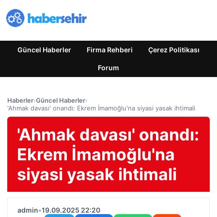
Güncel Haberler
Firma Rehberi
Çerez Politikası
Forum
Haberler
›
Güncel Haberler
›
'Ahmak davası' onandı: Ekrem İmamoğlu'na siyasi yasak ihtimali
'Ahmak davası' onandı:
Ekrem İmamoğlu'na
siyasi yasak ihtimali
admin
•
19.09.2025 22:20