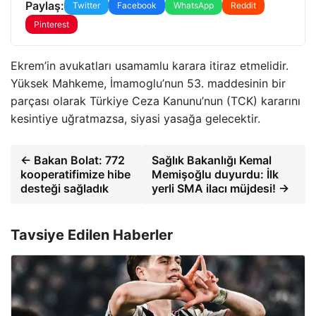
Paylaş:
Twitter
Facebook
WhatsApp
Reddit
Pinterest
Ekrem’in avukatları usamamlu karara itiraz etmelidir.
Yüksek Mahkeme, İmamoglu’nun 53. maddesinin bir
parçası olarak Türkiye Ceza Kanunu’nun (TCK) kararını
kesintiye uğratmazsa, siyasi yasağa gelecektir.
← Bakan Bolat: 772
Sağlık Bakanlığı Kemal
kooperatifimize hibe
Memişoğlu duyurdu: İlk
desteği sağladık
yerli SMA ilacı müjdesi! →
Tavsiye Edilen Haberler