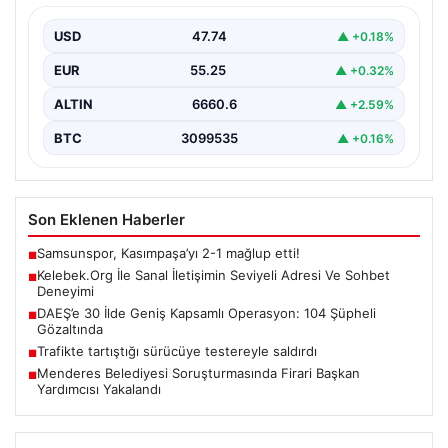
İnternet çağında kullanıcıların kaliteli bir tarzda bağlantı
kurması büyük bir önem ifade etmektedir. Güncel…
USD
47.74
▲ +0.18%
EUR
55.25
▲ +0.32%
ALTIN
6660.6
▲ +2.59%
BTC
3099535
▲ +0.16%
Son Eklenen Haberler
Samsunspor, Kasımpaşa’yı 2-1 mağlup etti!
■
Kelebek.Org İle Sanal İletişimin Seviyeli Adresi Ve Sohbet
■
Deneyimi
DAEŞ’e 30 İlde Geniş Kapsamlı Operasyon: 104 Şüpheli
■
Gözaltında
Trafikte tartıştığı sürücüye testereyle saldırdı
■
Menderes Belediyesi Soruşturmasında Firari Başkan
■
Yardımcısı Yakalandı