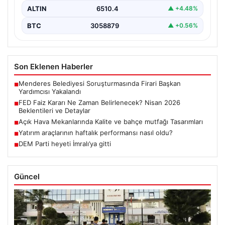
ALTIN
6510.4
▲ +4.48%
BTC
3058879
▲ +0.56%
Son Eklenen Haberler
Menderes Belediyesi Soruşturmasında Firari Başkan
■
Yardımcısı Yakalandı
FED Faiz Kararı Ne Zaman Belirlenecek? Nisan 2026
■
Beklentileri ve Detaylar
Açık Hava Mekanlarında Kalite ve bahçe mutfağı Tasarımları
■
Yatırım araçlarının haftalık performansı nasıl oldu?
■
DEM Parti heyeti İmralı’ya gitti
■
Güncel