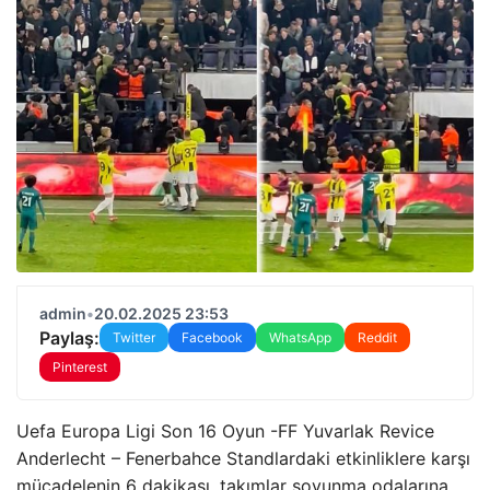
admin
•
20.02.2025 23:53
Paylaş:
Twitter
Facebook
WhatsApp
Reddit
Pinterest
Uefa Europa Ligi Son 16 Oyun -FF Yuvarlak Revice
Anderlecht – Fenerbahce Standlardaki etkinliklere karşı
mücadelenin 6 dakikası, takımlar soyunma odalarına