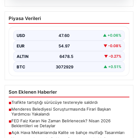
05.08.2026
Menderes Belediyesi Soruşturmasında
Piyasa Verileri
Firari Başkan Yardımcısı Yakalandı
İzmir’in Menderes ilçesinde yürütülen geniş çaplı bir
soruşturma kapsamında, Belediye Başkan Yardımcısı
USD
47.60
▲ +0.06%
Rüzgar Sönmez,…
EUR
54.97
▼ -0.08%
ALTIN
6478.5
▼ -0.27%
BTC
3072929
▲ +0.51%
Son Eklenen Haberler
Trafikte tartıştığı sürücüye testereyle saldırdı
■
Menderes Belediyesi Soruşturmasında Firari Başkan
■
Yardımcısı Yakalandı
FED Faiz Kararı Ne Zaman Belirlenecek? Nisan 2026
■
Beklentileri ve Detaylar
Açık Hava Mekanlarında Kalite ve bahçe mutfağı Tasarımları
■