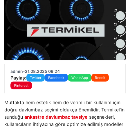
admin
•
21.08.2025 09:24
Paylaş:
Twitter
Facebook
WhatsApp
Reddit
Pinterest
Mutfakta hem estetik hem de verimli bir kullanım için
doğru davlumbaz seçimi oldukça önemlidir. Termikel’in
sunduğu
ankastre davlumbaz tavsiye
seçenekleri,
kullanıcıların ihtiyacına göre optimize edilmiş modeller