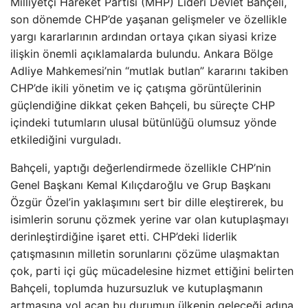
Milliyetçi Hareket Partisi (MHP) Lideri Devlet Bahçeli,
son dönemde CHP’de yaşanan gelişmeler ve özellikle
yargı kararlarının ardından ortaya çıkan siyasi krize
ilişkin önemli açıklamalarda bulundu. Ankara Bölge
Adliye Mahkemesi’nin “mutlak butlan” kararını takiben
CHP’de ikili yönetim ve iç çatışma görüntülerinin
güçlendiğine dikkat çeken Bahçeli, bu süreçte CHP
içindeki tutumların ulusal bütünlüğü olumsuz yönde
etkilediğini vurguladı.
Bahçeli, yaptığı değerlendirmede özellikle CHP’nin
Genel Başkanı Kemal Kılıçdaroğlu ve Grup Başkanı
Özgür Özel’in yaklaşımını sert bir dille eleştirerek, bu
isimlerin sorunu çözmek yerine var olan kutuplaşmayı
derinleştirdiğine işaret etti. CHP’deki liderlik
çatışmasının milletin sorunlarını çözüme ulaşmaktan
çok, parti içi güç mücadelesine hizmet ettiğini belirten
Bahçeli, toplumda huzursuzluk ve kutuplaşmanın
artmasına yol açan bu durumun ülkenin geleceği adına