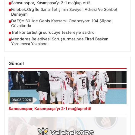
Samsunspor, Kasımpaşa’yı 2-1 mağlup etti!
■
Kelebek.Org İle Sanal İletişimin Seviyeli Adresi Ve Sohbet
■
Deneyimi
DAEŞ’e 30 İlde Geniş Kapsamlı Operasyon: 104 Şüpheli
■
Gözaltında
Trafikte tartıştığı sürücüye testereyle saldırdı
■
Menderes Belediyesi Soruşturmasında Firari Başkan
■
Yardımcısı Yakalandı
Güncel
08/08/2026
Samsunspor, Kasımpaşa’yı 2-1 mağlup etti!