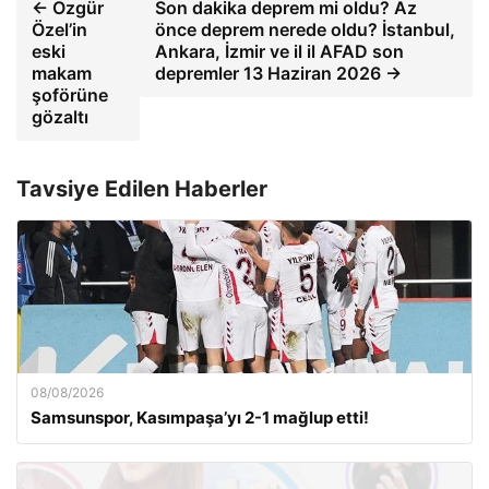
← Özgür
Son dakika deprem mi oldu? Az
Özel’in
önce deprem nerede oldu? İstanbul,
eski
Ankara, İzmir ve il il AFAD son
makam
depremler 13 Haziran 2026 →
şoförüne
gözaltı
Tavsiye Edilen Haberler
08/08/2026
Samsunspor, Kasımpaşa’yı 2-1 mağlup etti!