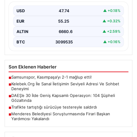
İnternet çağında kullanıcıların kaliteli bir tarzda bağlantı
kurması büyük bir önem ifade etmektedir. Güncel…
USD
47.74
▲ +0.18%
EUR
55.25
▲ +0.32%
ALTIN
6660.6
▲ +2.59%
BTC
3099535
▲ +0.16%
Son Eklenen Haberler
Samsunspor, Kasımpaşa’yı 2-1 mağlup etti!
■
Kelebek.Org İle Sanal İletişimin Seviyeli Adresi Ve Sohbet
■
Deneyimi
DAEŞ’e 30 İlde Geniş Kapsamlı Operasyon: 104 Şüpheli
■
Gözaltında
Trafikte tartıştığı sürücüye testereyle saldırdı
■
Menderes Belediyesi Soruşturmasında Firari Başkan
■
Yardımcısı Yakalandı