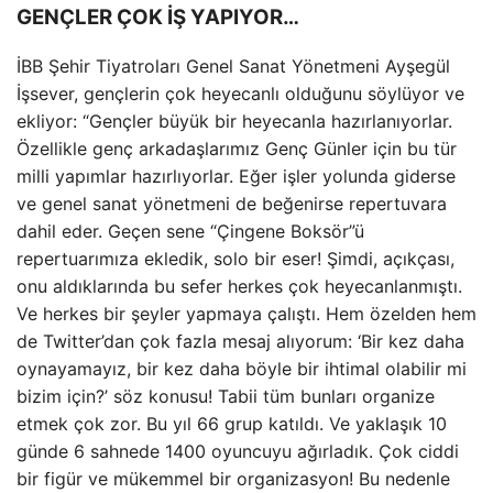
GENÇLER ÇOK İŞ YAPIYOR…
İBB Şehir Tiyatroları Genel Sanat Yönetmeni Ayşegül
İşsever, gençlerin çok heyecanlı olduğunu söylüyor ve
ekliyor: “Gençler büyük bir heyecanla hazırlanıyorlar.
Özellikle genç arkadaşlarımız Genç Günler için bu tür
milli yapımlar hazırlıyorlar. Eğer işler yolunda giderse
ve genel sanat yönetmeni de beğenirse repertuvara
dahil eder. Geçen sene “Çingene Boksör”ü
repertuarımıza ekledik, solo bir eser! Şimdi, açıkçası,
onu aldıklarında bu sefer herkes çok heyecanlanmıştı.
Ve herkes bir şeyler yapmaya çalıştı. Hem özelden hem
de Twitter’dan çok fazla mesaj alıyorum: ‘Bir kez daha
oynayamayız, bir kez daha böyle bir ihtimal olabilir mi
bizim için?’ söz konusu! Tabii tüm bunları organize
etmek çok zor. Bu yıl 66 grup katıldı. Ve yaklaşık 10
günde 6 sahnede 1400 oyuncuyu ağırladık. Çok ciddi
bir figür ve mükemmel bir organizasyon! Bu nedenle