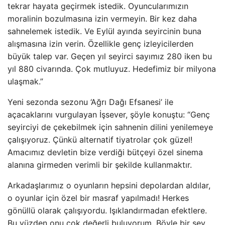
tekrar hayata geçirmek istedik. Oyuncularımızın
moralinin bozulmasına izin vermeyin. Bir kez daha
sahnelemek istedik. Ve Eylül ayında seyircinin buna
alışmasına izin verin. Özellikle genç izleyicilerden
büyük talep var. Geçen yıl seyirci sayımız 280 iken bu
yıl 880 civarında. Çok mutluyuz. Hedefimiz bir milyona
ulaşmak.”
Yeni sezonda sezonu ‘Ağrı Dağı Efsanesi’ ile
açacaklarını vurgulayan İşsever, şöyle konuştu: “Genç
seyirciyi de çekebilmek için sahnenin dilini yenilemeye
çalışıyoruz. Çünkü alternatif tiyatrolar çok güzel!
Amacımız devletin bize verdiği bütçeyi özel sinema
alanına girmeden verimli bir şekilde kullanmaktır.
Arkadaşlarımız o oyunların hepsini depolardan aldılar,
o oyunlar için özel bir masraf yapılmadı! Herkes
gönüllü olarak çalışıyordu. Işıklandırmadan efektlere.
Bu yüzden onu çok değerli buluyorum. Böyle bir şey