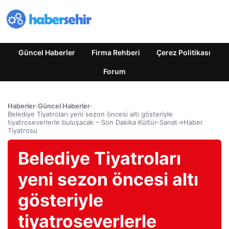
Güncel Haberler
Firma Rehberi
Çerez Politikası
Forum
Haberler
›
Güncel Haberler
›
Belediye Tiyatroları yeni sezon öncesi altı gösteriyle
tiyatroseverlerle buluşacak – Son Dakika Kültür-Sanat->Haber
Tiyatrosu
Belediye Tiyatroları
yeni sezon öncesi altı
gösteriyle
tiyatroseverlerle