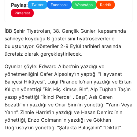
Paylaş:
Twitter
Facebook
WhatsApp
Reddit
Pinterest
İBB Şehir Tiyatroları, 38. Gençlik Günleri kapsamında
sahneye koyduğu 6 gösterisini tiyatroseverlerle
buluşturuyor. Gösteriler 2-9 Eylül tarihleri ​​arasında
ücretsiz olarak gerçekleştirilecek.
Oyunlar şöyle: Edward Albee’nin yazdığı ve
yönetmenliğini Cafer Alpsolay’ın yaptığı “Hayvanat
Bahçesi Hikâyesi”, Luigi Pirandello’nun yazdığı ve Ertan
Kılıç’ın yönettiği “Bir, Hiç Kimse, Bin”, Alp Tuğhan Taş’ın
yazıp yönettiği “İkinci Perde” . Başı”, Aslı Ceren
Bozatlı’nın yazdığı ve Onur Şirin’in yönettiği “Yarın Veya
Yarın”, Zinnie Harris’in yazdığı ve Hasan Demirci’nin
yönettiği, Enzo Colmann’ın yazdığı ve Gökhan
Doğrusoy’un yönettiği “Şafakta Buluşalım” “Diktat”.