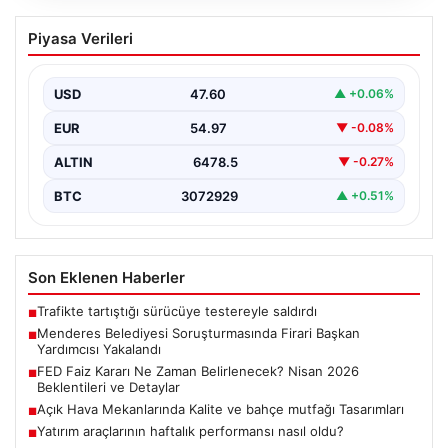
Menderes Belediyesi Soruşturmasında
Piyasa Verileri
Firari Başkan Yardımcısı Yakalandı
İzmir’in Menderes ilçesinde yürütülen geniş çaplı bir
soruşturma kapsamında, Belediye Başkan Yardımcısı
USD
47.60
▲ +0.06%
Rüzgar Sönmez,…
EUR
54.97
▼ -0.08%
ALTIN
6478.5
▼ -0.27%
BTC
3072929
▲ +0.51%
Son Eklenen Haberler
Trafikte tartıştığı sürücüye testereyle saldırdı
■
Menderes Belediyesi Soruşturmasında Firari Başkan
■
Yardımcısı Yakalandı
FED Faiz Kararı Ne Zaman Belirlenecek? Nisan 2026
■
Beklentileri ve Detaylar
Açık Hava Mekanlarında Kalite ve bahçe mutfağı Tasarımları
■
Yatırım araçlarının haftalık performansı nasıl oldu?
■