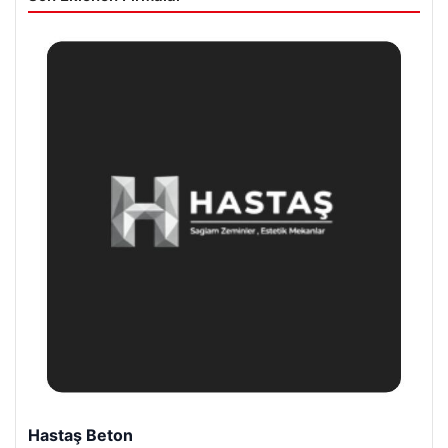
Enes Kaplan Avukatlık Bürosu