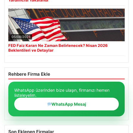
Yardımcısı Yakalandı
05/08/2026
FED Faiz Kararı Ne Zaman Belirlenecek? Nisan 2026
Beklentileri ve Detaylar
Rehbere Firma Ekle
WhatsApp üzerinden bize ulaşın, firmanızı hemen
listeleyelim.
WhatsApp Mesaj
Son Eklenen Firmalar