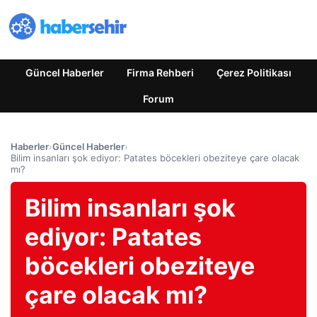
Güncel Haberler
Firma Rehberi
Çerez Politikası
Forum
Haberler
›
Güncel Haberler
›
Bilim insanları şok ediyor: Patates böcekleri obeziteye çare olacak
mı?
Bilim insanları şok
ediyor: Patates
böcekleri obeziteye
çare olacak mı?