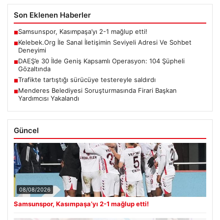
Son Eklenen Haberler
Samsunspor, Kasımpaşa’yı 2-1 mağlup etti!
■
Kelebek.Org İle Sanal İletişimin Seviyeli Adresi Ve Sohbet
■
Deneyimi
DAEŞ’e 30 İlde Geniş Kapsamlı Operasyon: 104 Şüpheli
■
Gözaltında
Trafikte tartıştığı sürücüye testereyle saldırdı
■
Menderes Belediyesi Soruşturmasında Firari Başkan
■
Yardımcısı Yakalandı
Güncel
08/08/2026
Samsunspor, Kasımpaşa’yı 2-1 mağlup etti!