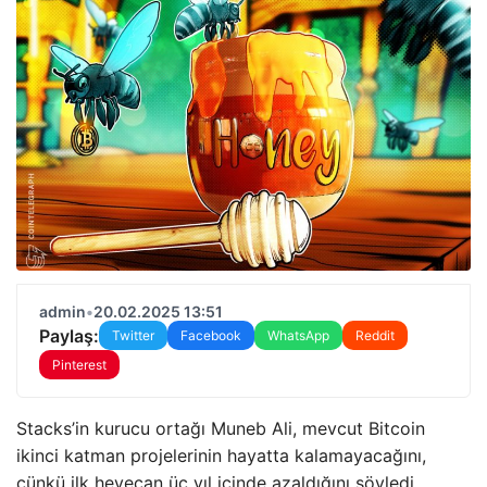
admin
•
20.02.2025 13:51
Paylaş:
Twitter
Facebook
WhatsApp
Reddit
Pinterest
Stacks’in kurucu ortağı Muneb Ali, mevcut Bitcoin
ikinci katman projelerinin hayatta kalamayacağını,
çünkü ilk heyecan üç yıl içinde azaldığını söyledi.