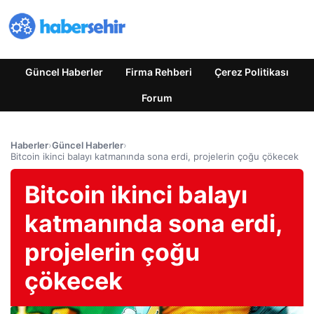
Güncel Haberler
Firma Rehberi
Çerez Politikası
Forum
Haberler
›
Güncel Haberler
›
Bitcoin ikinci balayı katmanında sona erdi, projelerin çoğu çökecek
Bitcoin ikinci balayı
katmanında sona erdi,
projelerin çoğu
çökecek