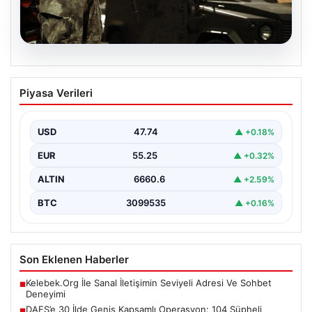
07.08.2026
DAEŞ’e 30 İlde Geniş Kapsamlı
Piyasa Verileri
Operasyon: 104 Şüpheli Gözaltında
Türkiye genelinde terör örgütü DAEŞ’e yönelik büyük
bir operasyon gerçekleştirildi. Jandarma Genel
USD
47.74
▲ +0.18%
Komutanlığı Terörle…
EUR
55.25
▲ +0.32%
ALTIN
6660.6
▲ +2.59%
BTC
3099535
▲ +0.16%
Son Eklenen Haberler
Kelebek.Org İle Sanal İletişimin Seviyeli Adresi Ve Sohbet
■
Deneyimi
DAEŞ’e 30 İlde Geniş Kapsamlı Operasyon: 104 Şüpheli
■