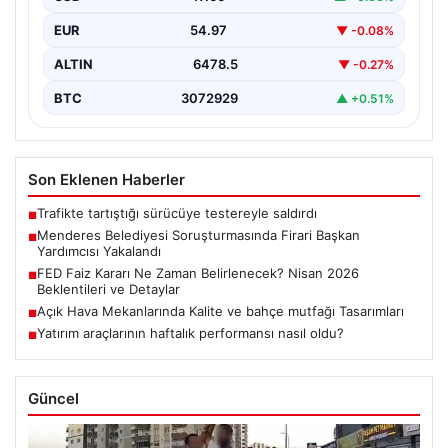
Rüzgar Sönmez,…
EUR
54.97
▼ -0.08%
ALTIN
6478.5
▼ -0.27%
BTC
3072929
▲ +0.51%
Son Eklenen Haberler
Trafikte tartıştığı sürücüye testereyle saldırdı
■
Menderes Belediyesi Soruşturmasında Firari Başkan
■
Yardımcısı Yakalandı
FED Faiz Kararı Ne Zaman Belirlenecek? Nisan 2026
■
Beklentileri ve Detaylar
Açık Hava Mekanlarında Kalite ve bahçe mutfağı Tasarımları
■
Yatırım araçlarının haftalık performansı nasıl oldu?
■
Güncel