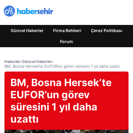
Güncel Haberler
Firma Rehberi
Çerez Politikası
Forum
Haberler
›
Güncel Haberler
›
BM, Bosna Hersek’te EUFOR’un görev süresini 1 yıl daha uzattı
BM, Bosna Hersek’te
EUFOR’un görev
süresini 1 yıl daha
uzattı