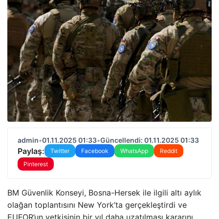
admin
•
01.11.2025 01:33
•
Güncellendi: 01.11.2025 01:33
Paylaş:
Twitter
Facebook
WhatsApp
Reddit
Pinterest
BM Güvenlik Konseyi, Bosna-Hersek ile ilgili altı aylık
olağan toplantısını New York’ta gerçekleştirdi ve
EUFOR’un yetkisinin bir yıl daha uzatılması kararını