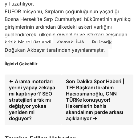
yıl uzatılıyor.
EUFOR misyonu, Sırpların çoğunluğunun yaşadığı
Bosna Hersek’te Sırp Cumhuriyeti hükümetinin ayrılıkçı
girişimlerinin ardından ülkedeki askeri varlığını
güçlendirerek, ülkenin güvenliği ve istikrarı açısından
kritik bir rol üstlendi.
Kaynak: İHA
Bu içerik
Doğukan Akbayır tarafından yayınlanmıştır.
İlginizi Çekebilir
← Arama motorları
Son Dakika Spor Haberi |
yerini yapay zekaya
TFF Başkanı İbrahim
mı kaptırıyor? SEO
Hacıosmanoğlu, CNN
stratejileri artık mı
TÜRKe konuşuyor!
değişiyor yoksa
Hakemlerin bahis
yeniden mi
skandalının perde arkası
doğuyor?
açıklanıyor →