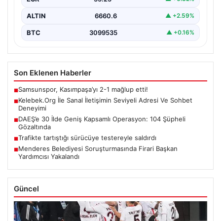
ALTIN
6660.6
▲ +2.59%
BTC
3099535
▲ +0.16%
Son Eklenen Haberler
Samsunspor, Kasımpaşa’yı 2-1 mağlup etti!
■
Kelebek.Org İle Sanal İletişimin Seviyeli Adresi Ve Sohbet
■
Deneyimi
DAEŞ’e 30 İlde Geniş Kapsamlı Operasyon: 104 Şüpheli
■
Gözaltında
Trafikte tartıştığı sürücüye testereyle saldırdı
■
Menderes Belediyesi Soruşturmasında Firari Başkan
■
Yardımcısı Yakalandı
Güncel