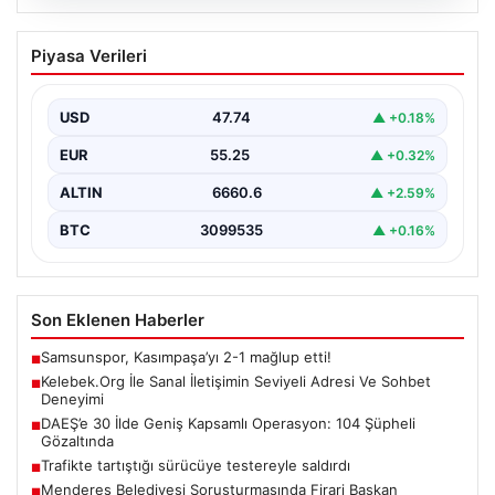
08.08.2026
Kelebek.Org İle Sanal İletişimin Seviyeli
Piyasa Verileri
Adresi Ve Sohbet Deneyimi
İnternet çağında kullanıcıların kaliteli bir tarzda bağlantı
kurması büyük bir önem ifade etmektedir. Güncel…
USD
47.74
▲ +0.18%
EUR
55.25
▲ +0.32%
ALTIN
6660.6
▲ +2.59%
BTC
3099535
▲ +0.16%
Son Eklenen Haberler
Samsunspor, Kasımpaşa’yı 2-1 mağlup etti!
■
Kelebek.Org İle Sanal İletişimin Seviyeli Adresi Ve Sohbet
■
Deneyimi
DAEŞ’e 30 İlde Geniş Kapsamlı Operasyon: 104 Şüpheli
■
Gözaltında
Trafikte tartıştığı sürücüye testereyle saldırdı
■
Menderes Belediyesi Soruşturmasında Firari Başkan
■