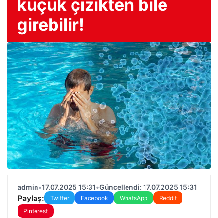
küçük çizikten bile
girebilir!
admin
•
17.07.2025 15:31
•
Güncellendi: 17.07.2025 15:31
Paylaş:
Twitter
Facebook
WhatsApp
Reddit
Pinterest