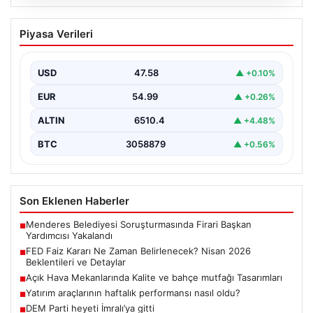
05.08.2026
FED Faiz Kararı Ne Zaman Belirlenecek?
Piyasa Verileri
Nisan 2026 Beklentileri ve Detaylar
Ekonomik göstergelerin yanı sıra küresel piyasaların da
yakından takip ettiği FED faiz kararı, yatırımcıların…
USD
47.58
▲ +0.10%
EUR
54.99
▲ +0.26%
ALTIN
6510.4
▲ +4.48%
BTC
3058879
▲ +0.56%
Son Eklenen Haberler
Menderes Belediyesi Soruşturmasında Firari Başkan
■
Yardımcısı Yakalandı
FED Faiz Kararı Ne Zaman Belirlenecek? Nisan 2026
■
Beklentileri ve Detaylar
Açık Hava Mekanlarında Kalite ve bahçe mutfağı Tasarımları
■
Yatırım araçlarının haftalık performansı nasıl oldu?
■
DEM Parti heyeti İmralı’ya gitti
■