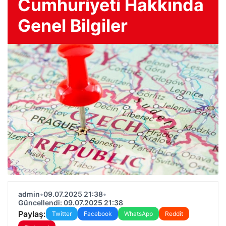
Cumhuriyeti Hakkında
Genel Bilgiler
admin
•
09.07.2025 21:38
•
Güncellendi: 09.07.2025 21:38
Paylaş:
Twitter
Facebook
WhatsApp
Reddit