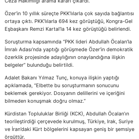
Ceza Hakimliği arama kararı çıkardı.
Özer’in 10 yıllık süreçte PKK’lılarla çok sayıda bağlantısı
ortaya çıktı. PKK’lılarla 694 kez görüştüğü, Kongra-Gel
Eşbaşkanı Remzi Kartal’la 14 kez görüştüğü belirlendi.
Soruşturma kapsamında “PKK lideri Abdullah Öcalan’la
İmralı Adası’nda yaptığı görüşmede Özer’in demokratik
özerklik projesinde adaylığının onaylandığına ilişkin
belgeler” bulunduğu belirtildi.
Adalet Bakanı Yılmaz Tunç, konuya ilişkin yaptığı
açıklamada, “Elbette bu soruşturmanın sonucunu
beklemek gerekiyor. Dosyanın delillerini ve içeriğini
bilmeden konuşmak doğru olmaz.”
Kürdistan Topluluklar Birliği (KCK), Abdullah Öcalan’ın
teorileştirdiği çerçevede kurulmuş, Türkiye, Irak, Suriye
ve İran’daki Kürt bölgelerini kapsayan geniş bir şemsiye
örgüttür.