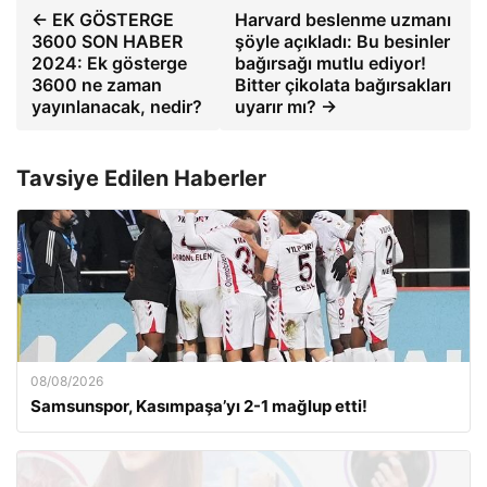
← EK GÖSTERGE
Harvard beslenme uzmanı
3600 SON HABER
şöyle açıkladı: Bu besinler
2024: Ek gösterge
bağırsağı mutlu ediyor!
3600 ne zaman
Bitter çikolata bağırsakları
yayınlanacak, nedir?
uyarır mı? →
Tavsiye Edilen Haberler
08/08/2026
Samsunspor, Kasımpaşa’yı 2-1 mağlup etti!