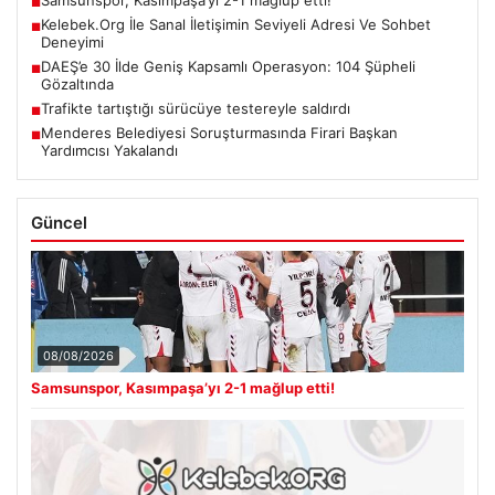
■
Kelebek.Org İle Sanal İletişimin Seviyeli Adresi Ve Sohbet
■
Deneyimi
DAEŞ’e 30 İlde Geniş Kapsamlı Operasyon: 104 Şüpheli
■
Gözaltında
Trafikte tartıştığı sürücüye testereyle saldırdı
■
Menderes Belediyesi Soruşturmasında Firari Başkan
■
Yardımcısı Yakalandı
Güncel
08/08/2026
Samsunspor, Kasımpaşa’yı 2-1 mağlup etti!