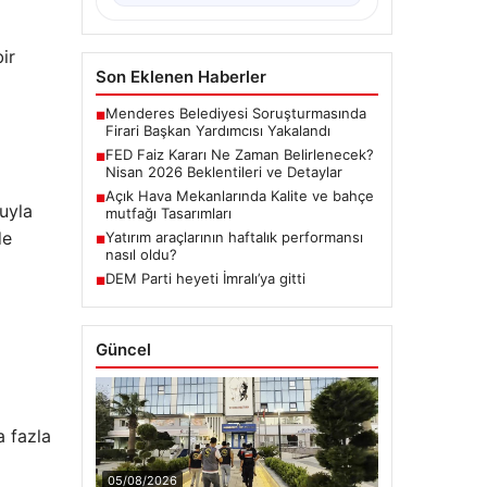
ir
Son Eklenen Haberler
Menderes Belediyesi Soruşturmasında
■
Firari Başkan Yardımcısı Yakalandı
FED Faiz Kararı Ne Zaman Belirlenecek?
■
Nisan 2026 Beklentileri ve Detaylar
Açık Hava Mekanlarında Kalite ve bahçe
■
uyla
mutfağı Tasarımları
de
Yatırım araçlarının haftalık performansı
■
nasıl oldu?
DEM Parti heyeti İmralı’ya gitti
■
Güncel
a fazla
05/08/2026