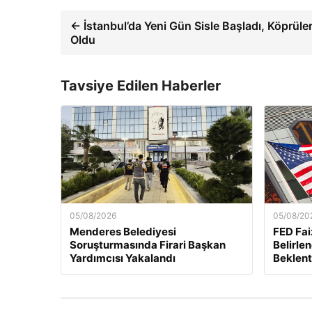
← İstanbul’da Yeni Gün Sisle Başladı, Köprül
Oldu
Tavsiye Edilen Haberler
05/08/2026
05/08/20
Menderes Belediyesi
FED Fai
Soruşturmasında Firari Başkan
Belirle
Yardımcısı Yakalandı
Beklent