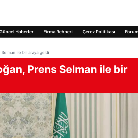
Güncel Haberler
Firma Rehberi
Çerez Politikası
Foru
elman ile bir araya geldi
an, Prens Selman ile bir