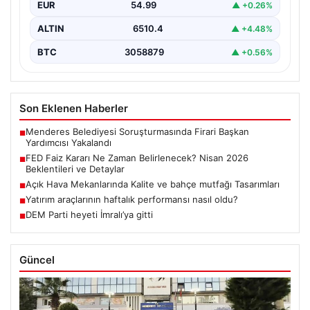
EUR
54.99
▲ +0.26%
ALTIN
6510.4
▲ +4.48%
BTC
3058879
▲ +0.56%
Son Eklenen Haberler
Menderes Belediyesi Soruşturmasında Firari Başkan
■
Yardımcısı Yakalandı
FED Faiz Kararı Ne Zaman Belirlenecek? Nisan 2026
■
Beklentileri ve Detaylar
Açık Hava Mekanlarında Kalite ve bahçe mutfağı Tasarımları
■
Yatırım araçlarının haftalık performansı nasıl oldu?
■
DEM Parti heyeti İmralı’ya gitti
■
Güncel