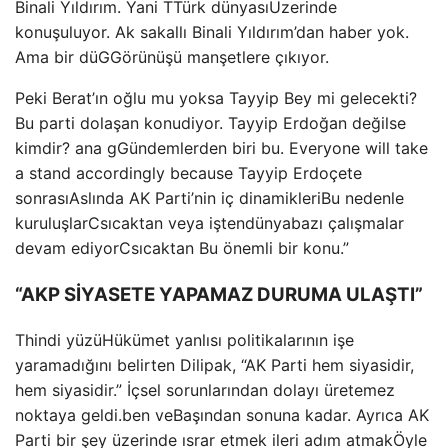
Binali Yıldırım. Yani T
Türk dünyası
Üzerinde
konuşuluyor. Ak sakallı Binali Yıldırım’dan haber yok.
Ama bir d
ü
G
Görünüşü manşetlere çıkıyor.
Peki Berat’ın oğlu mu yoksa Tayyip Bey mi gelecekti?
Bu parti
dolaşan konu
diyor. Tayyip Erdoğan değilse
kimdir? ana g
Gündemlerden biri bu. Everyone will take
a stand accordingly because Tayyip Erdo
çete
sonrası
Aslında AK Parti’nin iç dinamikleri
Bu nedenle
kuruluşlar
C
sıcaktan veya işten
dünya
bazı çalışmalar
devam ediyor
C
sıcaktan
Bu önemli bir konu.”
“AKP SİYASETE YAPAMAZ DURUMA ULAŞTI”
T
hindi yüzü
Hükümet yanlısı politikalarının işe
yaramadığını belirten Dilipak, “AK Parti hem siyasidir,
hem siyasidir.”
İçsel sorunlarından dolayı üretemez
noktaya geldi.
ben ve
Başından sonuna kadar. Ayrıca AK
Parti
bir şey üzerinde ısrar etmek
ileri adım atmak
Öyle