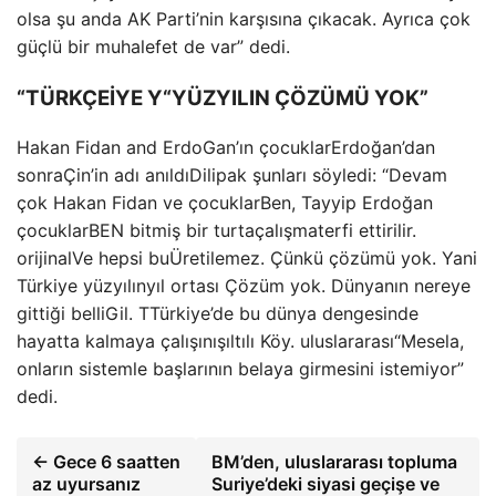
olsa şu anda AK Parti’nin karşısına çıkacak.
Ayrıca çok
güçlü bir muhalefet de var” dedi.
“TÜRKÇE
İYE Y
“YÜZYILIN ÇÖZÜMÜ YOK”
Hakan Fidan and Erdo
Gan’ın
çocuklar
Erdoğan’dan
sonra
Çin’in adı anıldı
Dilipak şunları söyledi: “Devam
çok Hakan Fidan ve çocuklar
Ben, Tayyip Erdoğan
çocuklar
BEN
bitmiş bir turta
çalışma
terfi ettirilir.
orijinal
Ve hepsi bu
Üretilemez. Çünkü çözümü yok. Yani
Türkiye yüzyılın
yıl ortası
Çözüm yok. Dünyanın nereye
gittiği belli
Gil. T
Türkiye’de bu dünya dengesinde
hayatta kalmaya çalışın
ışıltılı
Köy. uluslararası
“Mesela,
onların sistemle başlarının belaya girmesini istemiyor”
dedi.
← Gece 6 saatten
BM’den, uluslararası topluma
az uyursanız
Suriye’deki siyasi geçişe ve