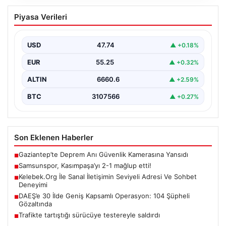
Samsunspor, Kasımpaşa’yı 2-1 mağlup
Piyasa Verileri
etti!
USD
47.74
▲ +0.18%
EUR
55.25
▲ +0.32%
ALTIN
6660.6
▲ +2.59%
BTC
3107566
▲ +0.27%
Son Eklenen Haberler
Gaziantep’te Deprem Anı Güvenlik Kamerasına Yansıdı
■
Samsunspor, Kasımpaşa’yı 2-1 mağlup etti!
■
Kelebek.Org İle Sanal İletişimin Seviyeli Adresi Ve Sohbet
■
Deneyimi
DAEŞ’e 30 İlde Geniş Kapsamlı Operasyon: 104 Şüpheli
■
Gözaltında
Trafikte tartıştığı sürücüye testereyle saldırdı
■