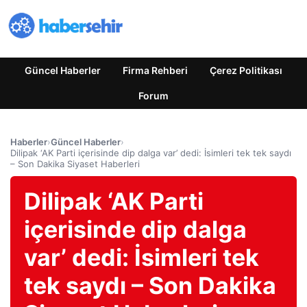
Güncel Haberler
Firma Rehberi
Çerez Politikası
Forum
Haberler
›
Güncel Haberler
›
Dilipak ‘AK Parti içerisinde dip dalga var’ dedi: İsimleri tek tek saydı
– Son Dakika Siyaset Haberleri
Dilipak ‘AK Parti
içerisinde dip dalga
var’ dedi: İsimleri tek
tek saydı – Son Dakika