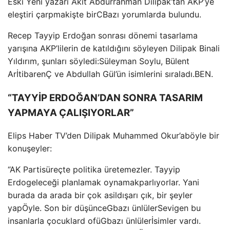
Eski Yeni yazarı Akit Abdurrahman Dilipak’tan AKP’ye
eleştiri
çarpmak
işte bir
C
Bazı yorumlarda bulundu.
Recep Tayyip Erdoğan sonrası dönemi tasarlama
yarışına AKP’lilerin de katıldığını söyleyen Dilipak Binali
Yıldırım, şunları söyledi:
Süleyman Soylu, Bülent
Ar
İtibaren
Ç ve Abdullah Gül’ün isimlerini sıraladı.
BEN.
“TAYYİP ERDOĞAN’DAN SONRA TASARIM
YAPMAYA ÇALIŞIYORLAR”
Elips Haber TV’den Dilipak Muhammed Okur’a
böyle bir
konu
şeyler:
“AK Parti
süreçte politika üretemezler. Tayyip
Erdo
geleceği planlamak
oynamak
parlıyorlar. Yani
burada da
arada bir çok asil
dışarı çık, bir şeyler
yap
Öyle. Son bir düşünce
G
bazı ünlüler
Sevigen bu
insanlarla
çocuklar
d of
ü
G
bazı ünlüler
İsimler vardı.