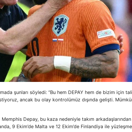
amada şunları söyledi: “Bu hem DEPAY hem de bizim için tal
istiyoruz, ancak bu olay kontrolümüz dışında gelişti. Mümkü
sü Memphis Depay, bu kaza nedeniyle takım arkadaşlarından
anda, 9 Ekim’de Malta ve 12 Ekim’de Finlandiya ile yüzleşm