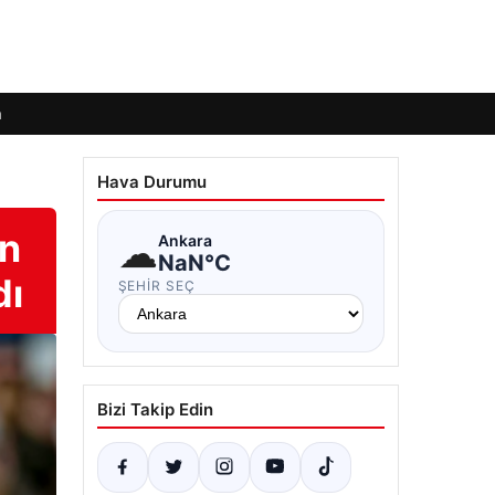
m
Hava Durumu
ın
☁
Ankara
NaN°C
dı
ŞEHIR SEÇ
Bizi Takip Edin