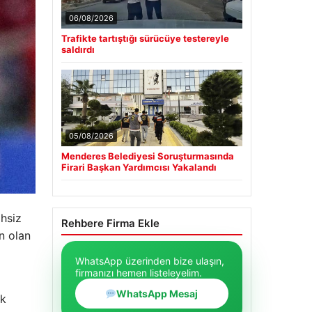
06/08/2026
Trafikte tartıştığı sürücüye testereyle
saldırdı
05/08/2026
Menderes Belediyesi Soruşturmasında
Firari Başkan Yardımcısı Yakalandı
ihsiz
Rehbere Firma Ekle
n olan
WhatsApp üzerinden bize ulaşın,
firmanızı hemen listeleyelim.
WhatsApp Mesaj
ek