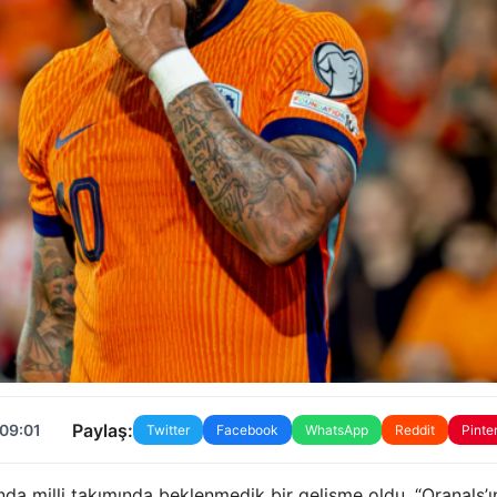
Paylaş:
 09:01
Twitter
Facebook
WhatsApp
Reddit
Pinte
a milli takımında beklenmedik bir gelişme oldu. “Oranals’ı