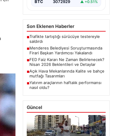
BTC
3072929
▲ +0.51%
Son Eklenen Haberler
Trafikte tartıştığı sürücüye testereyle
a
■
saldırdı
Menderes Belediyesi Soruşturmasında
■
Firari Başkan Yardımcısı Yakalandı
FED Faiz Kararı Ne Zaman Belirlenecek?
■
Nisan 2026 Beklentileri ve Detaylar
Açık Hava Mekanlarında Kalite ve bahçe
■
mutfağı Tasarımları
Yatırım araçlarının haftalık performansı
■
nasıl oldu?
Güncel