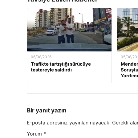
06/08/2026
05/08/20
Trafikte tartıştığı sürücüye
Mender
testereyle saldırdı
Soruştu
Yardımc
Bir yanıt yazın
E-posta adresiniz yayınlanmayacak.
Gerekli ala
Yorum
*