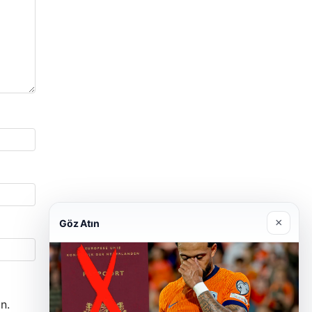
×
Göz Atın
n.