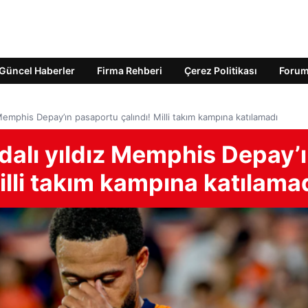
Güncel Haberler
Firma Rehberi
Çerez Politikası
Foru
Memphis Depay’ın pasaportu çalındı! Milli takım kampına katılamadı
dalı yıldız Memphis Depay’
illi takım kampına katılama