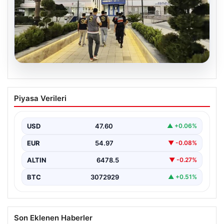
05.08.2026
Menderes Belediyesi Soruşturmasında
Piyasa Verileri
Firari Başkan Yardımcısı Yakalandı
İzmir’in Menderes ilçesinde yürütülen geniş çaplı bir
soruşturma kapsamında, Belediye Başkan Yardımcısı
USD
47.60
▲ +0.06%
Rüzgar Sönmez,…
EUR
54.97
▼ -0.08%
ALTIN
6478.5
▼ -0.27%
BTC
3072929
▲ +0.51%
Son Eklenen Haberler