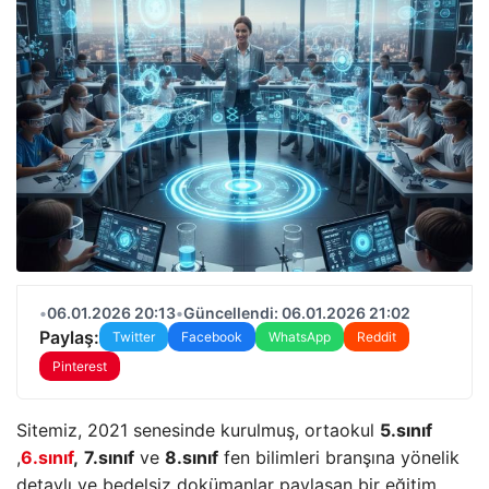
•
06.01.2026 20:13
•
Güncellendi: 06.01.2026 21:02
Paylaş:
Twitter
Facebook
WhatsApp
Reddit
Pinterest
Sitemiz, 2021 senesinde kurulmuş, ortaokul
5.sınıf
,
6.sınıf
,
7.sınıf
ve
8.sınıf
fen bilimleri branşına yönelik
detaylı ve bedelsiz dokümanlar paylaşan bir eğitim