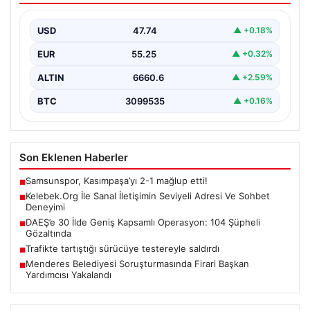
İnternet çağında kullanıcıların kaliteli bir tarzda bağlantı
kurması büyük bir önem ifade etmektedir. Güncel…
USD
47.74
▲ +0.18%
EUR
55.25
▲ +0.32%
ALTIN
6660.6
▲ +2.59%
BTC
3099535
▲ +0.16%
Son Eklenen Haberler
Samsunspor, Kasımpaşa’yı 2-1 mağlup etti!
■
Kelebek.Org İle Sanal İletişimin Seviyeli Adresi Ve Sohbet
■
Deneyimi
DAEŞ’e 30 İlde Geniş Kapsamlı Operasyon: 104 Şüpheli
■
Gözaltında
Trafikte tartıştığı sürücüye testereyle saldırdı
■
Menderes Belediyesi Soruşturmasında Firari Başkan
■
Yardımcısı Yakalandı