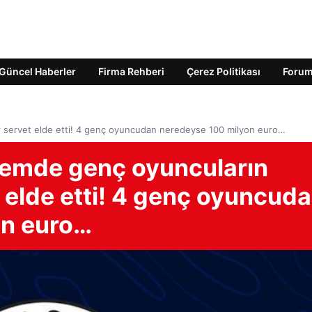
Güncel Haberler
Firma Rehberi
Çerez Politikası
Foru
 servet elde etti! 4 genç oyuncudan neredeyse 100 milyon euro…
emde genç oyuncuların
t elde etti! 4 genç oyuncud
on euro…