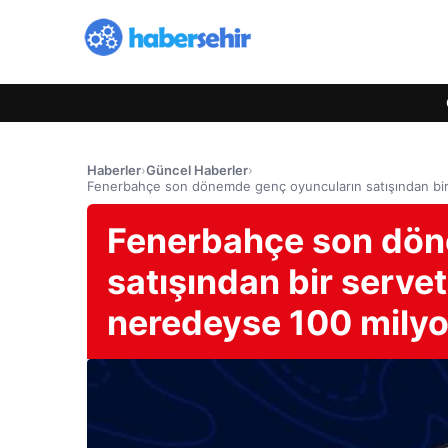
Haberler
›
Güncel Haberler
›
Fenerbahçe son dönemde genç oyuncuların satışından bir
Fenerbahçe son dön
satışından bir serve
neredeyse 100 mily