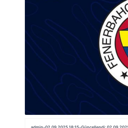
admin
•
02.09.2025 18:15
•
Güncellendi: 02.09.202