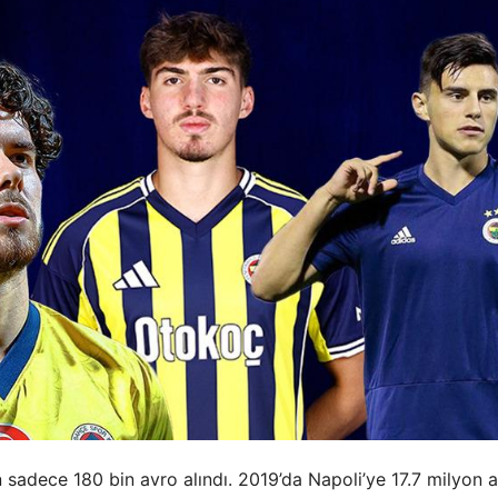
 sadece 180 bin avro alındı. 2019’da Napoli’ye 17.7 milyon 