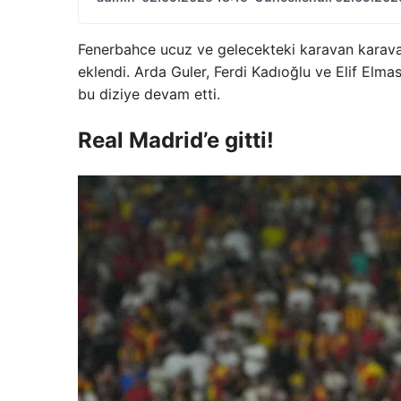
Fenerbahce ucuz ve gelecekteki karavan karavan
eklendi. Arda Guler, Ferdi Kadıoğlu ve Elif Elma
bu diziye devam etti.
Real Madrid’e gitti!