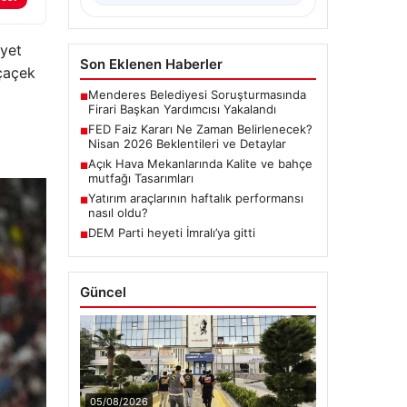
ayet
Son Eklenen Haberler
kçaçek
Menderes Belediyesi Soruşturmasında
■
Firari Başkan Yardımcısı Yakalandı
FED Faiz Kararı Ne Zaman Belirlenecek?
■
Nisan 2026 Beklentileri ve Detaylar
Açık Hava Mekanlarında Kalite ve bahçe
■
mutfağı Tasarımları
Yatırım araçlarının haftalık performansı
■
nasıl oldu?
DEM Parti heyeti İmralı’ya gitti
■
Güncel
05/08/2026