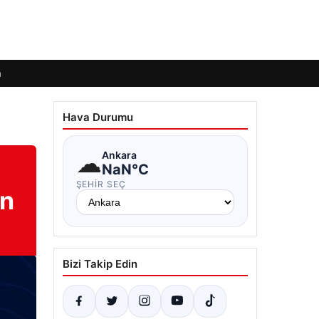
m
Hava Durumu
☁
Ankara
NaN°C
ŞEHIR SEÇ
an
Bizi Takip Edin