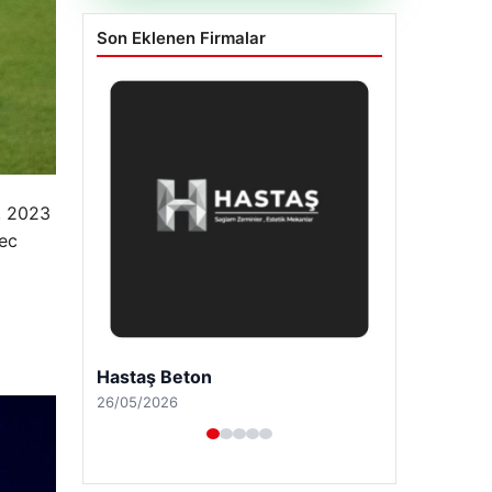
Son Eklenen Firmalar
ı, 2023
Nec
o
Enes Kaplan Avukatlık Bürosu
28/04/2026