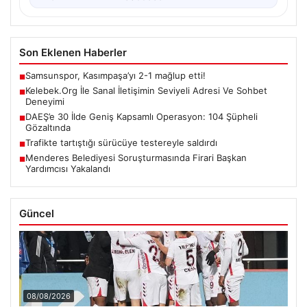
Son Eklenen Haberler
Samsunspor, Kasımpaşa’yı 2-1 mağlup etti!
■
Kelebek.Org İle Sanal İletişimin Seviyeli Adresi Ve Sohbet
■
Deneyimi
DAEŞ’e 30 İlde Geniş Kapsamlı Operasyon: 104 Şüpheli
■
Gözaltında
Trafikte tartıştığı sürücüye testereyle saldırdı
■
Menderes Belediyesi Soruşturmasında Firari Başkan
■
Yardımcısı Yakalandı
Güncel
08/08/2026