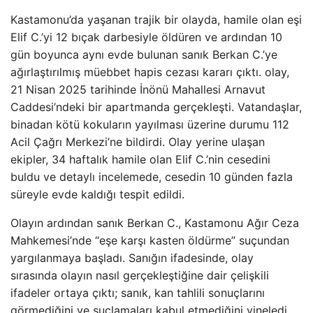
Kastamonu’da yaşanan trajik bir olayda, hamile olan eşi
Elif C.’yi 12 bıçak darbesiyle öldüren ve ardından 10
gün boyunca aynı evde bulunan sanık Berkan C.’ye
ağırlaştırılmış müebbet hapis cezası kararı çıktı. olay,
21 Nisan 2025 tarihinde İnönü Mahallesi Arnavut
Caddesi’ndeki bir apartmanda gerçekleşti. Vatandaşlar,
binadan kötü kokuların yayılması üzerine durumu 112
Acil Çağrı Merkezi’ne bildirdi. Olay yerine ulaşan
ekipler, 34 haftalık hamile olan Elif C.’nin cesedini
buldu ve detaylı incelemede, cesedin 10 günden fazla
süreyle evde kaldığı tespit edildi.
Olayın ardından sanık Berkan C., Kastamonu Ağır Ceza
Mahkemesi’nde “eşe karşı kasten öldürme” suçundan
yargılanmaya başladı. Sanığın ifadesinde, olay
sırasında olayın nasıl gerçekleştiğine dair çelişkili
ifadeler ortaya çıktı; sanık, kan tahlili sonuçlarını
görmediğini ve suçlamaları kabul etmediğini yineledi.