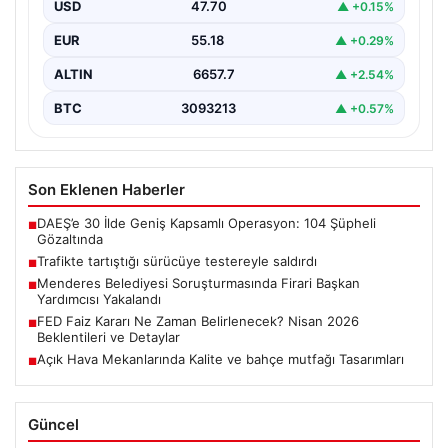
Testereyle Tehdit Etti”, “content”: “ Adana’nın Sarıçam…
USD
47.70
▲ +0.15%
EUR
55.18
▲ +0.29%
ALTIN
6657.7
▲ +2.54%
BTC
3093213
▲ +0.57%
Son Eklenen Haberler
DAEŞ’e 30 İlde Geniş Kapsamlı Operasyon: 104 Şüpheli
■
Gözaltında
Trafikte tartıştığı sürücüye testereyle saldırdı
■
Menderes Belediyesi Soruşturmasında Firari Başkan
■
Yardımcısı Yakalandı
FED Faiz Kararı Ne Zaman Belirlenecek? Nisan 2026
■
Beklentileri ve Detaylar
Açık Hava Mekanlarında Kalite ve bahçe mutfağı Tasarımları
■
Güncel