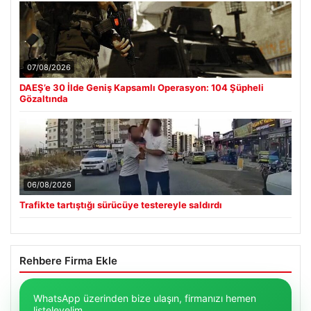
07/08/2026
DAEŞ’e 30 İlde Geniş Kapsamlı Operasyon: 104 Şüpheli
Gözaltında
06/08/2026
Trafikte tartıştığı sürücüye testereyle saldırdı
Rehbere Firma Ekle
WhatsApp üzerinden bize ulaşın, firmanızı hemen
listeleyelim.