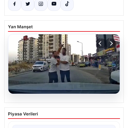
Yan Manşet
06.08.2026
Trafikte tartıştığı sürücüye testereyle
Piyasa Verileri
saldırdı
{“title”: “Trafikte Çıkan Tartışma Kanlı Bitti: Şüpheli