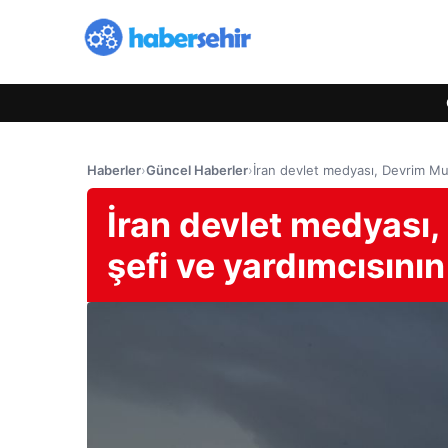
Haberler
›
Güncel Haberler
›
İran devlet medyası, Devrim Muh
İran devlet medyası,
şefi ve yardımcısını