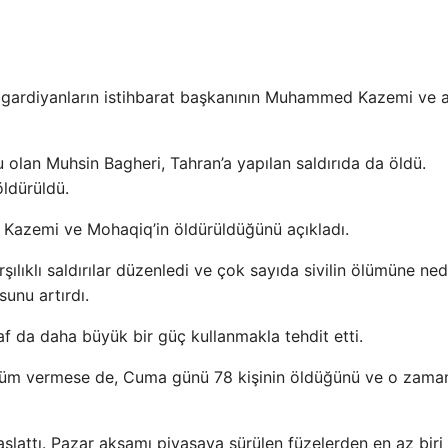
mci gardiyanların istihbarat başkanının Muhammed Kazemi ve a
olan Muhsin Bagheri, Tahran’a yapılan saldırıda da öldü.
öldürüldü.
 Kazemi ve Mohaqiq’in öldürüldüğünü açıkladı.
ılıklı saldırılar düzenledi ve çok sayıda sivilin ölümüne ne
unu artırdı.
f da daha büyük bir güç kullanmakla tehdit etti.
a ölüm vermese de, Cuma günü 78 kişinin öldüğünü ve o zam
aşlattı. Pazar akşamı piyasaya sürülen füzelerden en az biri 