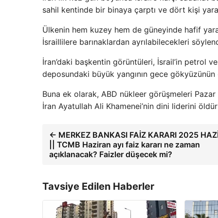
sahil kentinde bir binaya çarptı ve dört kişi yara
Ülkenin hem kuzey hem de güneyinde hafif yaral
İsraillilere barınaklardan ayrılabilecekleri söylend
İran’daki başkentin görüntüleri, İsrail’in petrol
deposundaki büyük yangının gece gökyüzünün g
Buna ek olarak, ABD nükleer görüşmeleri Pazar gü
İran Ayatullah Ali Khamenei’nin dini liderini öldü
← MERKEZ BANKASI FAİZ KARARI 2025 HAZ
|| TCMB Haziran ayı faiz kararı ne zaman
açıklanacak? Faizler düşecek mi?
Tavsiye Edilen Haberler