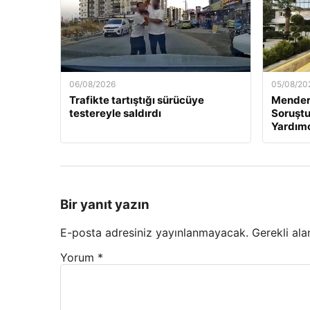
06/08/2026
05/08/20
Trafikte tartıştığı sürücüye
Mender
testereyle saldırdı
Soruştu
Yardımc
Bir yanıt yazın
E-posta adresiniz yayınlanmayacak.
Gerekli ala
Yorum
*