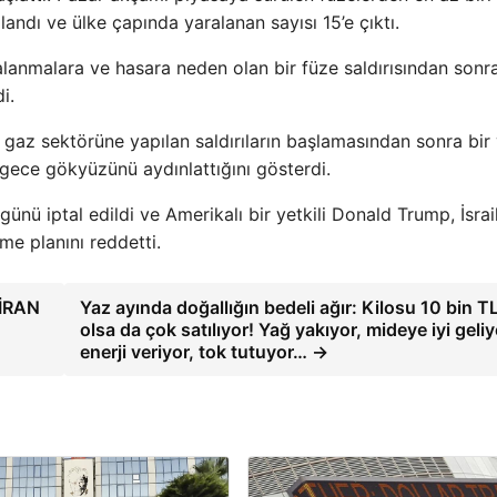
landı ve ülke çapında yaralanan sayısı 15’e çıktı.
anmalara ve hasara neden olan bir füze saldırısından sonra
i.
 ve gaz sektörüne yapılan saldırıların başlamasından sonra bir 
ece gökyüzünü aydınlattığını gösterdi.
nü iptal edildi ve Amerikalı bir yetkili Donald Trump, İsrail
rme planını reddetti.
İRAN
Yaz ayında doğallığın bedeli ağır: Kilosu 10 bin T
olsa da çok satılıyor! Yağ yakıyor, mideye iyi geliy
enerji veriyor, tok tutuyor… →