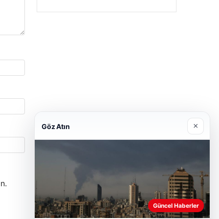
×
Göz Atın
n.
Güncel Haberler