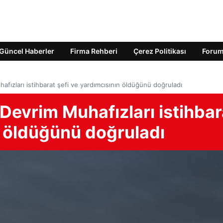
Güncel Haberler
Firma Rehberi
Çerez Politikası
Foru
afızları istihbarat şefi ve yardımcısının öldüğünü doğruladı
 Devrim Muhafızları istihbar
n öldüğünü doğruladı