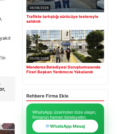
06/08/2026
Trafikte tartıştığı sürücüye testereyle
,
saldırdı
yakıt
’in
05/08/2026
Menderes Belediyesi Soruşturmasında
Firari Başkan Yardımcısı Yakalandı
L
or,
Rehbere Firma Ekle
WhatsApp üzerinden bize ulaşın,
firmanızı hemen listeleyelim.
WhatsApp Mesaj