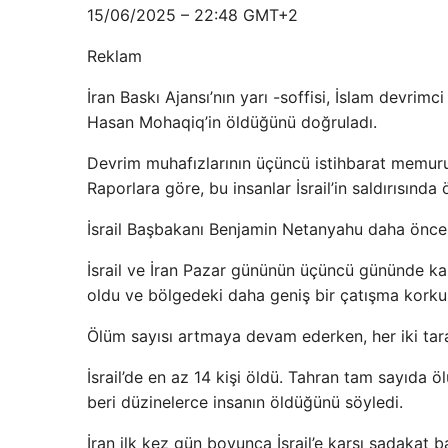
15/06/2025 – 22:48 GMT+2
Reklam
İran Baskı Ajansı’nın yarı -soffisi, İslam devri
Hasan Mohaqiq’in öldüğünü doğruladı.
Devrim muhafızlarının üçüncü istihbarat memuru 
Raporlara göre, bu insanlar İsrail’in saldırısında 
İsrail Başbakanı Benjamin Netanyahu daha önce
İsrail ve İran Pazar gününün üçüncü gününde karş
oldu ve bölgedeki daha geniş bir çatışma korkus
Ölüm sayısı artmaya devam ederken, her iki tara
İsrail’de en az 14 kişi öldü. Tahran tam sayıd
beri düzinelerce insanın öldüğünü söyledi.
İran ilk kez gün boyunca İsrail’e karşı sadakat b