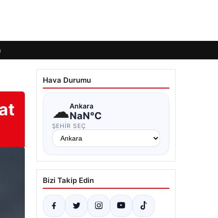
m
Hava Durumu
at
☁
Ankara
NaN°C
ŞEHIR SEÇ
Bizi Takip Edin