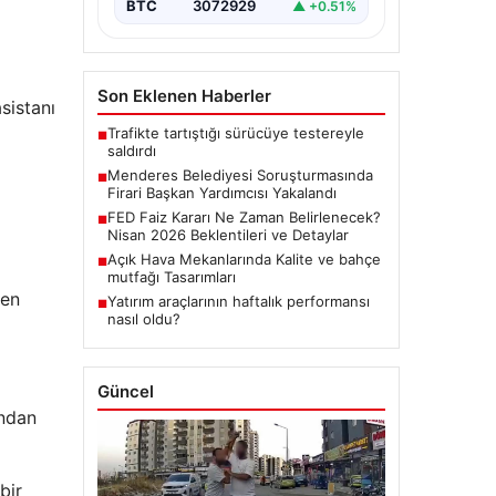
BTC
3072929
▲ +0.51%
Son Eklenen Haberler
sistanı
Trafikte tartıştığı sürücüye testereyle
■
saldırdı
Menderes Belediyesi Soruşturmasında
■
Firari Başkan Yardımcısı Yakalandı
FED Faiz Kararı Ne Zaman Belirlenecek?
■
Nisan 2026 Beklentileri ve Detaylar
Açık Hava Mekanlarında Kalite ve bahçe
■
mutfağı Tasarımları
den
Yatırım araçlarının haftalık performansı
■
nasıl oldu?
Güncel
andan
bir