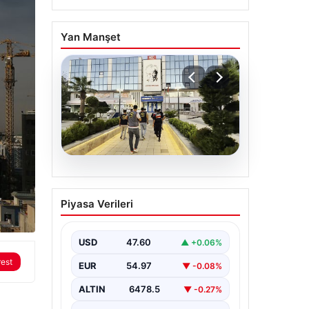
Yan Manşet
05.08.2026
Menderes Belediyesi
Piyasa Verileri
Soruşturmasında Firari
Başkan Yardımcısı
Yakalandı
USD
47.60
▲ +0.06%
İzmir’in Menderes ilçesinde
rest
EUR
54.97
▼ -0.08%
yürütülen geniş çaplı bir
soruşturma kapsamında, Belediye
ALTIN
6478.5
▼ -0.27%
Başkan Yardımcısı Rüzgar
Sönmez,…