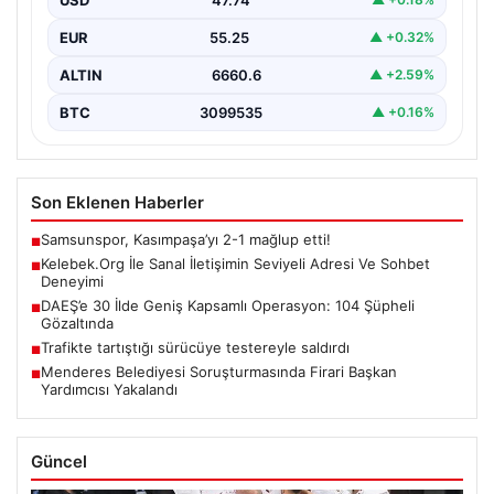
EUR
55.25
▲ +0.32%
ALTIN
6660.6
▲ +2.59%
BTC
3099535
▲ +0.16%
Son Eklenen Haberler
Samsunspor, Kasımpaşa’yı 2-1 mağlup etti!
■
Kelebek.Org İle Sanal İletişimin Seviyeli Adresi Ve Sohbet
■
Deneyimi
DAEŞ’e 30 İlde Geniş Kapsamlı Operasyon: 104 Şüpheli
■
Gözaltında
Trafikte tartıştığı sürücüye testereyle saldırdı
■
Menderes Belediyesi Soruşturmasında Firari Başkan
■
Yardımcısı Yakalandı
Güncel