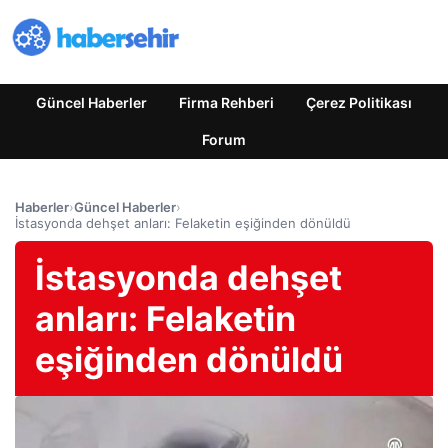
Güncel Haberler
Firma Rehberi
Çerez Politikası
Forum
Haberler
›
Güncel Haberler
›
İstasyonda dehşet anları: Felaketin eşiğinden dönüldü
İstasyonda dehşet
anları: Felaketin
eşiğinden dönüldü