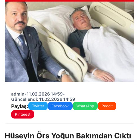
admin
•
11.02.2026 14:59
•
Güncellendi: 11.02.2026 14:59
Paylaş:
Twitter
Facebook
WhatsApp
Reddit
Pinterest
Hüseyin Örs Yoğun Bakımdan Çıktı