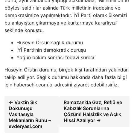
Zorlu, aynı zamanda yaptığı açıklamada, “Bilinmelidir ki
böylesi saldırılar aslında Türk milletinin iradesine ve
demokrasimize yapılmaktadır. İYİ Parti olarak ülkemizi
bu anlayıştan çıkarmaya ve kurtarmaya kararlıyız”
şeklinde konuştu.
Hüseyin Örs’ün sağlık durumu
İYİ Parti’nin demokratik duruşu
Yoğun bakım sonrası tedavi süreci
Hüseyin Örs’ün durumu, birçok kişi tarafından yakından
takip ediliyor. Sağlık durumu hakkında daha fazla bilgi
için habersehir.com.tr adresini ziyaret edebilirsiniz.
← Vaktin Şık
Ramazan’da Gaz, Reflü ve
Dokunuşu
Kabızlık Sorunlarına
Vasıtasıyla
Çözüm! Halsizlik ve Açlık
Mekanların Ruhu –
Hissi Azalıyor →
evderyasi.com