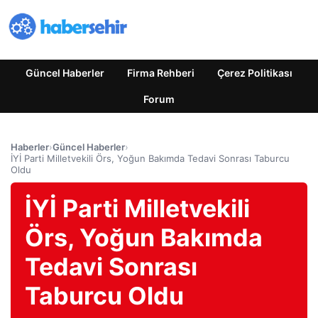
Güncel Haberler
Firma Rehberi
Çerez Politikası
Forum
Haberler
›
Güncel Haberler
›
İYİ Parti Milletvekili Örs, Yoğun Bakımda Tedavi Sonrası Taburcu
Oldu
İYİ Parti Milletvekili
Örs, Yoğun Bakımda
Tedavi Sonrası
Taburcu Oldu