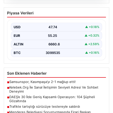
08.08.2026
Kelebek.Org İle Sanal İletişimin Seviyeli
Piyasa Verileri
Adresi Ve Sohbet Deneyimi
İnternet çağında kullanıcıların kaliteli bir tarzda bağlantı
kurması büyük bir önem ifade etmektedir. Güncel…
USD
47.74
▲ +0.18%
EUR
55.25
▲ +0.32%
ALTIN
6660.6
▲ +2.59%
BTC
3099535
▲ +0.16%
Son Eklenen Haberler
Samsunspor, Kasımpaşa’yı 2-1 mağlup etti!
■
Kelebek.Org İle Sanal İletişimin Seviyeli Adresi Ve Sohbet
■
Deneyimi
DAEŞ’e 30 İlde Geniş Kapsamlı Operasyon: 104 Şüpheli
■
Gözaltında
Trafikte tartıştığı sürücüye testereyle saldırdı
■
Menderes Belediyesi Soruşturmasında Firari Başkan
■