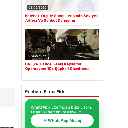
08/08/2026
Kelebek.Org İle Sanal İletişimin Seviyeli
Adresi Ve Sohbet Deneyimi
07/08/2026
DAEŞ’e 30 İlde Geniş Kapsamlı
Operasyon: 104 Şüpheli Gözaltında
Rehbere Firma Ekle
WhatsApp üzerinden bize ulaşın,
firmanızı hemen listeleyelim.
WhatsApp Mesaj