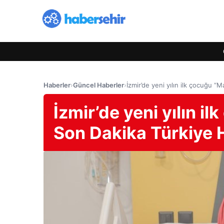
Haberler
›
Güncel Haberler
›
İzmir’de yeni yılın ilk çocuğu “
İzmir’de yeni yılın i
Son Dakika Türkiye 