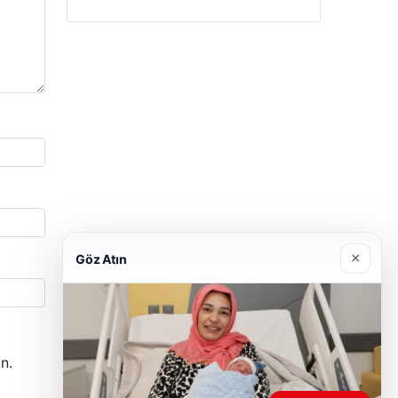
×
Göz Atın
n.