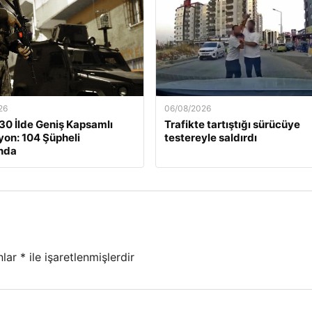
26
06/08/2026
30 İlde Geniş Kapsamlı
Trafikte tartıştığı sürücüye
on: 104 Şüpheli
testereyle saldırdı
nda
nlar
*
ile işaretlenmişlerdir