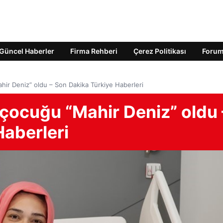
Güncel Haberler
Firma Rehberi
Çerez Politikası
Foru
Mahir Deniz” oldu – Son Dakika Türkiye Haberleri
lk çocuğu “Mahir Deniz” oldu 
Haberleri