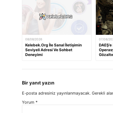
08/08/2026
07/08/20
Kelebek.Org İle Sanal İletişimin
DAEŞ’e 
Seviyeli Adresi Ve Sohbet
Operasy
Deneyimi
Gözaltı
Bir yanıt yazın
E-posta adresiniz yayınlanmayacak.
Gerekli ala
Yorum
*