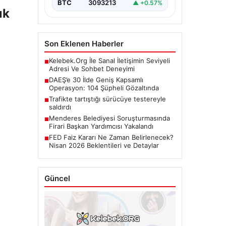
BTC
3093213
▲ +0.57%
ık
Son Eklenen Haberler
Kelebek.Org İle Sanal İletişimin Seviyeli
■
Adresi Ve Sohbet Deneyimi
DAEŞ’e 30 İlde Geniş Kapsamlı
■
Operasyon: 104 Şüpheli Gözaltında
Trafikte tartıştığı sürücüye testereyle
■
saldırdı
Menderes Belediyesi Soruşturmasında
■
Firari Başkan Yardımcısı Yakalandı
FED Faiz Kararı Ne Zaman Belirlenecek?
■
Nisan 2026 Beklentileri ve Detaylar
Güncel