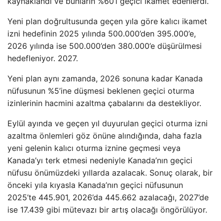
kaynaklandı ve bunların %60’ı geçici ikamet edenlerdi.
Yeni plan doğrultusunda geçen yıla göre kalıcı ikamet
izni hedefinin 2025 yılında 500.000’den 395.000’e,
2026 yılında ise 500.000’den 380.000’e düşürülmesi
hedefleniyor. 2027.
Yeni plan aynı zamanda, 2026 sonuna kadar Kanada
nüfusunun %5’ine düşmesi beklenen geçici oturma
izinlerinin hacmini azaltma çabalarını da destekliyor.
Eylül ayında ve geçen yıl duyurulan geçici oturma izni
azaltma önlemleri göz önüne alındığında, daha fazla
yeni gelenin kalıcı oturma iznine geçmesi veya
Kanada’yı terk etmesi nedeniyle Kanada’nın geçici
nüfusu önümüzdeki yıllarda azalacak. Sonuç olarak, bir
önceki yıla kıyasla Kanada’nın geçici nüfusunun
2025’te 445.901, 2026’da 445.662 azalacağı, 2027’de
ise 17.439 gibi mütevazı bir artış olacağı öngörülüyor.