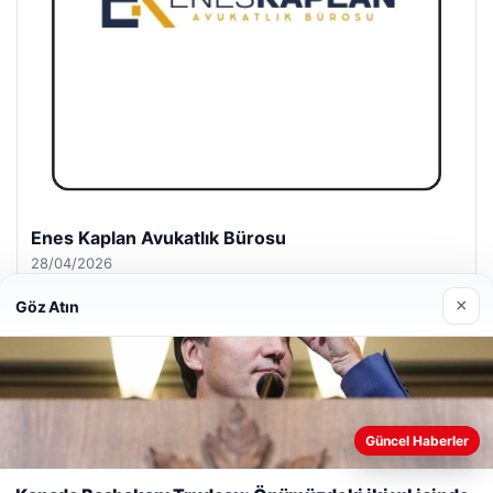
Enes Kaplan Avukatlık Bürosu
28/04/2026
×
Göz Atın
© 2026 Haber Şehir – Güncel Haberler
Güncel Haberler
Web sitemizi nasıl kullandığınızı daha iyi anlayabilmek,
lemagrup.com.tr
deneyiminizi kişiselleştirmek ve geliştirmek amacıyla çerezler