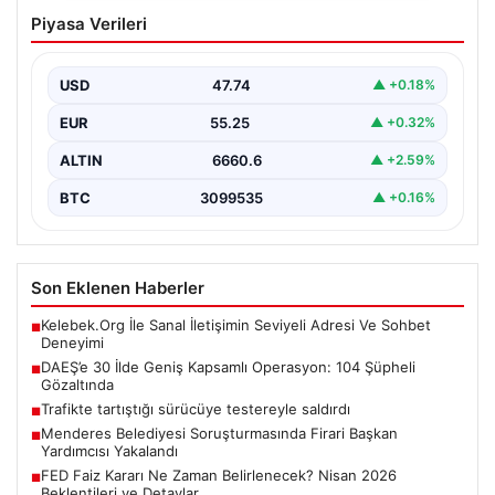
DAEŞ’e 30 İlde Geniş Kapsamlı
Piyasa Verileri
Operasyon: 104 Şüpheli Gözaltında
Türkiye genelinde terör örgütü DAEŞ’e yönelik büyük
bir operasyon gerçekleştirildi. Jandarma Genel
USD
47.74
▲ +0.18%
Komutanlığı Terörle…
EUR
55.25
▲ +0.32%
ALTIN
6660.6
▲ +2.59%
BTC
3099535
▲ +0.16%
Son Eklenen Haberler
Kelebek.Org İle Sanal İletişimin Seviyeli Adresi Ve Sohbet
■
Deneyimi
DAEŞ’e 30 İlde Geniş Kapsamlı Operasyon: 104 Şüpheli
■
Gözaltında
Trafikte tartıştığı sürücüye testereyle saldırdı
■
Menderes Belediyesi Soruşturmasında Firari Başkan
■
Yardımcısı Yakalandı
FED Faiz Kararı Ne Zaman Belirlenecek? Nisan 2026
■
Beklentileri ve Detaylar