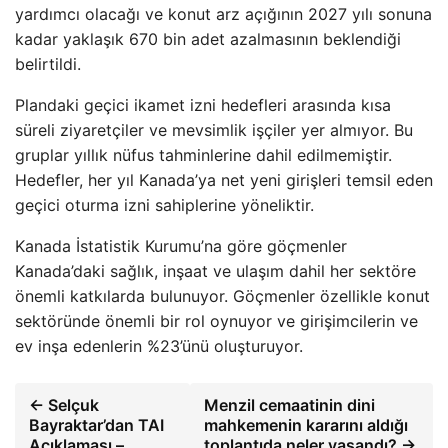
yardımcı olacağı ve konut arz açığının 2027 yılı sonuna
kadar yaklaşık 670 bin adet azalmasının beklendiği
belirtildi.
Plandaki geçici ikamet izni hedefleri arasında kısa
süreli ziyaretçiler ve mevsimlik işçiler yer almıyor. Bu
gruplar yıllık nüfus tahminlerine dahil edilmemiştir.
Hedefler, her yıl Kanada’ya net yeni girişleri temsil eden
geçici oturma izni sahiplerine yöneliktir.
Kanada İstatistik Kurumu’na göre göçmenler
Kanada’daki sağlık, inşaat ve ulaşım dahil her sektöre
önemli katkılarda bulunuyor. Göçmenler özellikle konut
sektöründe önemli bir rol oynuyor ve girişimcilerin ve
ev inşa edenlerin %23’ünü oluşturuyor.
← Selçuk
Menzil cemaatinin dini
Bayraktar’dan TAI
mahkemenin kararını aldığı
Açıklaması –
toplantıda neler yaşandı? →