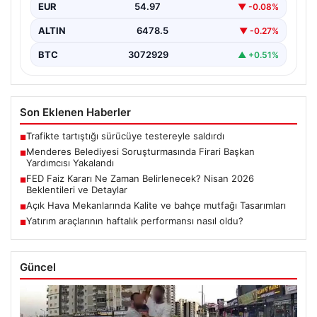
EUR
54.97
▼ -0.08%
ALTIN
6478.5
▼ -0.27%
BTC
3072929
▲ +0.51%
Son Eklenen Haberler
Trafikte tartıştığı sürücüye testereyle saldırdı
■
Menderes Belediyesi Soruşturmasında Firari Başkan
■
Yardımcısı Yakalandı
FED Faiz Kararı Ne Zaman Belirlenecek? Nisan 2026
■
Beklentileri ve Detaylar
Açık Hava Mekanlarında Kalite ve bahçe mutfağı Tasarımları
■
Yatırım araçlarının haftalık performansı nasıl oldu?
■
Güncel