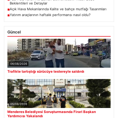
Beklentileri ve Detaylar
Açık Hava Mekanlarında Kalite ve bahçe mutfağı Tasarımları
■
Yatırım araçlarının haftalık performansı nasıl oldu?
■
Güncel
06/08/2026
Trafikte tartıştığı sürücüye testereyle saldırdı
05/08/2026
Menderes Belediyesi Soruşturmasında Firari Başkan
Yardımcısı Yakalandı