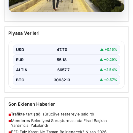
05.08.2026
Menderes Belediyesi Soruşturmasında
Piyasa Verileri
Firari Başkan Yardımcısı Yakalandı
İzmir’in Menderes ilçesinde yürütülen geniş çaplı bir
soruşturma kapsamında, Belediye Başkan Yardımcısı
USD
47.70
▲ +0.15%
Rüzgar Sönmez,…
EUR
55.18
▲ +0.29%
ALTIN
6657.7
▲ +2.54%
BTC
3093213
▲ +0.57%
Son Eklenen Haberler
Trafikte tartıştığı sürücüye testereyle saldırdı
■
Menderes Belediyesi Soruşturmasında Firari Başkan
■
Yardımcısı Yakalandı
FED Faiz Kararı Ne Zaman Belirlenecek? Nisan 2026
■