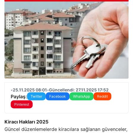
•
25.11.2025 08:01
•
Güncellendi: 27.11.2025 17:52
Paylaş:
Twitter
Facebook
WhatsApp
Reddit
Pinterest
Kiracı Hakları 2025
Güncel düzenlemelerde kiracılara sağlanan güvenceler,