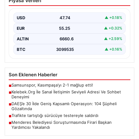
Piyasa Verileri
Adresi Ve Sohbet Deneyimi
İnternet çağında kullanıcıların kaliteli bir tarzda bağlantı
kurması büyük bir önem ifade etmektedir. Güncel…
USD
47.74
▲ +0.18%
EUR
55.25
▲ +0.32%
ALTIN
6660.6
▲ +2.59%
BTC
3099535
▲ +0.16%
Son Eklenen Haberler
Samsunspor, Kasımpaşa’yı 2-1 mağlup etti!
■
Kelebek.Org İle Sanal İletişimin Seviyeli Adresi Ve Sohbet
■
Deneyimi
DAEŞ’e 30 İlde Geniş Kapsamlı Operasyon: 104 Şüpheli
■
Gözaltında
Trafikte tartıştığı sürücüye testereyle saldırdı
■
Menderes Belediyesi Soruşturmasında Firari Başkan
■
Yardımcısı Yakalandı