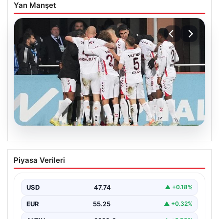
Yan Manşet
08.08.2026
Samsunspor, Kasımpaşa’yı 2-1 mağlup
Piyasa Verileri
etti!
USD
47.74
▲ +0.18%
EUR
55.25
▲ +0.32%