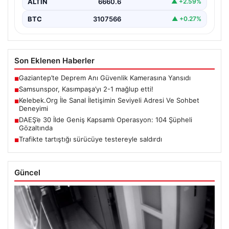
ALTIN
6660.6
▲ +2.59%
BTC
3107566
▲ +0.27%
Son Eklenen Haberler
Gaziantep’te Deprem Anı Güvenlik Kamerasına Yansıdı
■
Samsunspor, Kasımpaşa’yı 2-1 mağlup etti!
■
Kelebek.Org İle Sanal İletişimin Seviyeli Adresi Ve Sohbet
■
Deneyimi
DAEŞ’e 30 İlde Geniş Kapsamlı Operasyon: 104 Şüpheli
■
Gözaltında
Trafikte tartıştığı sürücüye testereyle saldırdı
■
Güncel