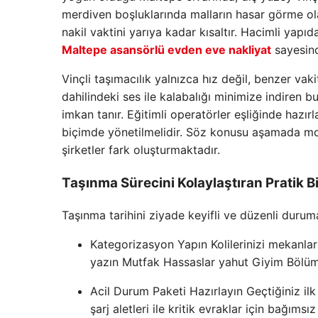
merdiven boşluklarında malların hasar görme ola
nakil vaktini yarıya kadar kısaltır. Hacimli yapı
Maltepe asansörlü evden eve nakliyat
sayesinde
Vinçli taşımacılık yalnızca hız değil, benzer vak
dahilindeki ses ile kalabalığı minimize indiren b
imkan tanır. Eğitimli operatörler eşliğinde hazırla
biçimde yönetilmelidir. Söz konusu aşamada mod
şirketler fark oluşturmaktadır.
Taşınma Sürecini Kolaylaştıran Pratik Bi
Taşınma tarihini ziyade keyifli ve düzenli duru
Kategorizasyon Yapın Kolilerinizi mekanlar
yazın Mutfak Hassaslar yahut Giyim Bölümü 
Acil Durum Paketi Hazırlayın Geçtiğiniz ilk 
şarj aletleri ile kritik evraklar için bağımsız