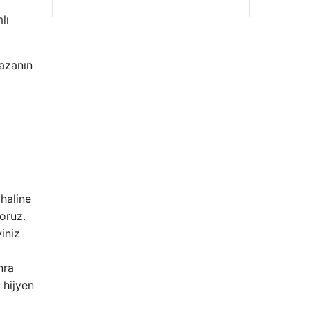
lı
kazanın
haline
oruz.
iniz
nra
 hijyen