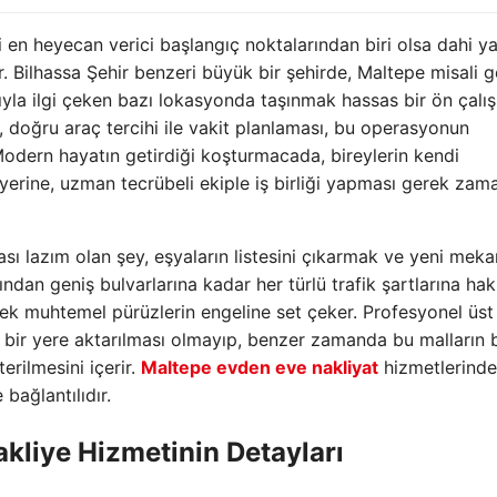
en heyecan verici başlangıç noktalarından biri olsa dahi y
ir. Bilhassa Şehir benzeri büyük bir şehirde, Maltepe misali 
rıyla ilgi çeken bazı lokasyonda taşınmak hassas bir ön çalı
, doğru araç tercihi ile vakit planlaması, bu operasyonun
odern hayatın getirdiği koşturmacada, bireylerin kendi
yerine, uzman tecrübeli ekiple iş birliği yapması gerek za
ası lazım olan şey, eşyaların listesini çıkarmak ve yeni meka
ından geniş bulvarlarına kadar her türlü trafik şartlarına ha
cek muhtemel pürüzlerin engeline set çeker. Profesyonel üs
 bir yere aktarılması olmayıp, benzer zamanda bu malların b
erilmesini içerir.
Maltepe evden eve nakliyat
hizmetlerinde
 bağlantılıdır.
akliye
Hizmetinin Detayları