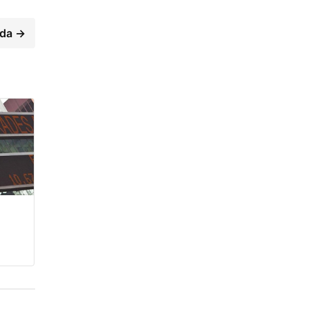
nda →