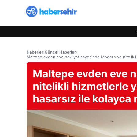
Haberler
›
Güncel Haberler
›
Maltepe evden eve nakliyat sayesinde Modern ve nitelikli h
Maltepe evden eve n
nitelikli hizmetlerle
hasarsız ile kolayca