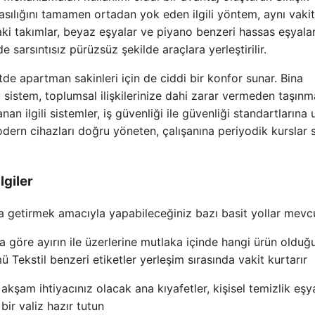
sılığını tamamen ortadan yok eden ilgili yöntem, aynı vaki
daki takımlar, beyaz eşyalar ve piyano benzeri hassas eşyalar
 sarsıntısız pürüzsüz şekilde araçlara yerleştirilir.
itde apartman sakinleri için de ciddi bir konfor sunar. Bina
u sistem, toplumsal ilişkilerinize dahi zarar vermeden taşın
nan ilgili sistemler, iş güvenliği ile güvenliği standartlarına
ern cihazları doğru yöneten, çalışanına periyodik kurslar 
lgiler
ma getirmek amacıyla yapabileceğiniz bazı basit yollar mevc
a göre ayırın ile üzerlerine mutlaka içinde hangi ürün olduğ
Tekstil benzeri etiketler yerleşim sırasında vakit kurtarır
akşam ihtiyacınız olacak ana kıyafetler, kişisel temizlik eşya
 bir valiz hazır tutun