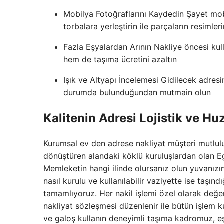
Mobilya Fotoğraflarını Kaydedin Şayet mobi
torbalara yerleştirin ile parçaların resimler
Fazla Eşyalardan Arının Nakliye öncesi ku
hem de taşıma ücretini azaltın
Işık ve Altyapı İncelemesi Gidilecek adres
durumda bulunduğundan mutmain olun
Kalitenin Adresi Lojistik ve H
Kurumsal ev den adrese nakliyat müşteri mutlul
dönüştüren alandaki köklü kuruluşlardan olan Ege
Memleketin hangi ilinde olursanız olun yuvanızı
nasıl kurulu ve kullanılabilir vaziyette ise taşı
tamamlıyoruz. Her nakil işlemi özel olarak değer
nakliyat sözleşmesi düzenlenir ile bütün işlem kur
ve galoş kullanın deneyimli taşıma kadromuz, eşyal