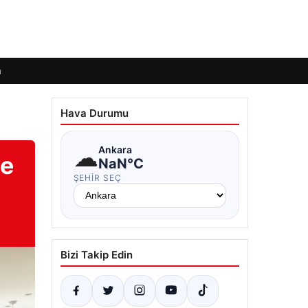
m
Hava Durumu
☁
Ankara
ve
NaN°C
ŞEHIR SEÇ
Bizi Takip Edin