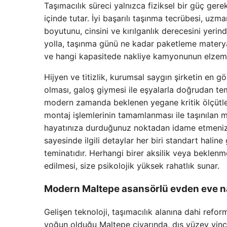
Taşımacılık süreci yalnızca fiziksel bir güç gerek
içinde tutar. İyi başarılı taşınma tecrübesi, uzma
boyutunu, cinsini ve kırılganlık derecesini yerin
yolla, taşınma günü ne kadar paketleme materyal
ve hangi kapasitede nakliye kamyonunun elzem 
Hijyen ve titizlik, kurumsal saygın şirketin en gö
olması, galoş giymesi ile eşyalarla doğrudan te
modern zamanda beklenen yegane kritik ölçütler
montaj işlemlerinin tamamlanması ile taşınılan 
hayatınıza durduğunuz noktadan idame etmenizi 
sayesinde ilgili detaylar her biri standart haline
teminatıdır. Herhangi birer aksilik veya beklen
edilmesi, size psikolojik yüksek rahatlık sunar.
Modern
Maltepe asansörlü evden eve n
Gelişen teknoloji, taşımacılık alanına dahi reform
yoğun olduğu Maltepe civarında, dış yüzey vinç m