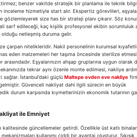
tirmez; benzer vakitde stratejik bir planlama ile teknik bilgi
n inceleme hizmetiyle start alır. Ekspertiz görevlileri, eşyala
de gözlemleyerek size has bir strateji planı çıkarır. Söz konu
i sarf edileceği, kaç kişilik profesyonel ekibin sorumluluk 
olduğu netleşmiş duruma gelir.
ze çarpan nitelikleridir. Nakil personelinin kurumsal kıyafetli
mas eden malzemeleri her taşıma öncesinde sterilize etmesi
 arasındadır. Eşyalarınızın ahşap gruplarına uygun olarak 
mekanınızda tekrar aynı özenle monte edilmesi, nakliye ardı
sağlar. İstanbul’daki güçlü
Maltepe evden eve nakliye
fir
 gelmiştir. Güvenceli nakliyat dahi ilgili sürecin en büyük
medik durum karşısında kıymetlerinizin ekonomik tutarının ga
akliyat
ile Emniyet
 kalitesinde güncellemeler getirdi. Özellikle üst katlı binalar
ekanizmaları kullanımı ciddi bir avantaj oluşturur. Sıkışık