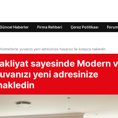
Güncel Haberler
Firma Rehberi
Çerez Politikası
Foru
izmetlerle yuvanızı yeni adresinize hasarsız ile kolayca nakledin
akliyat sayesinde Modern 
 yuvanızı yeni adresinize
 nakledin