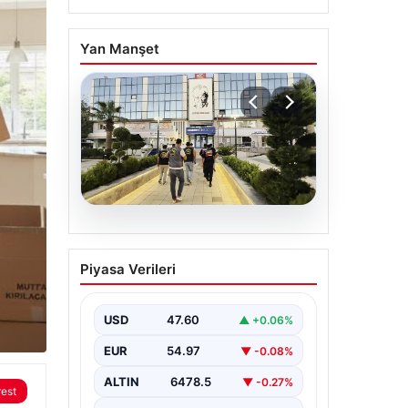
Yan Manşet
05.08.2026
Menderes Belediyesi
Piyasa Verileri
Soruşturmasında Firari
Başkan Yardımcısı
Yakalandı
USD
47.60
▲ +0.06%
İzmir’in Menderes ilçesinde
EUR
54.97
▼ -0.08%
yürütülen geniş çaplı bir
soruşturma kapsamında, Belediye
ALTIN
6478.5
▼ -0.27%
Başkan Yardımcısı Rüzgar
rest
Sönmez,…