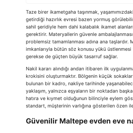
Taze birer ikametgaha taşınmak, yaşamımızdaki 
getirdiği hazırlık evresi bazen yormuş görülebil
sahil şeridiyle hem dahi kalabalık ikamet alanla
gerektirir. Materyallerin güvenle ambalajlanması
problemsiz tamamlanması adına ana taşlardır. M
imkanlarıyla bütün söz konusu yükü üstlenmesi 
gerekse de güçten büyük tasarruf sağlar.
Nakil kararı alındığı andan itibaren ilk uygulanm
krokisini oluşturmaktır. Bölgenin küçük sokaklar
bulunan bir kadro, nakliye tarihinde yaşanabile
yaklaşım, yalnızca eşyaların bir noktadan başka
hatıra ve kıymet olduğunun bilinciyle eylem göst
standart, müşterinin varlığına gösterilen özen ile
Güvenilir
Maltepe evden eve n