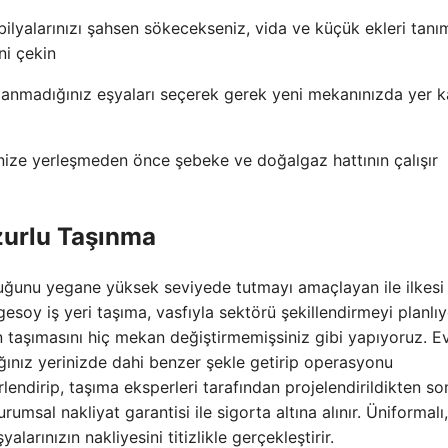
lyalarınızı şahsen sökecekseniz, vida ve küçük ekleri tanım
ini çekin
llanmadığınız eşyaları seçerek gerek yeni mekanınızda yer 
inize yerleşmeden önce şebeke ve doğalgaz hattının çalışır
uzurlu Taşınma
uğunu yegane yüksek seviyede tutmayı amaçlayan ile ilkesi 
soy iş yeri taşıma, vasfıyla sektörü şekillendirmeyi planlıy
n taşımasını hiç mekan değiştirmemişsiniz gibi yapıyoruz. Ev
ndığınız yerinizde dahi benzer şekle getirip operasyonu
lendirip, taşıma eksperleri tarafından projelendirildikten so
umsal nakliyat garantisi ile sigorta altına alınır. Üniformalı,
arınızın nakliyesini titizlikle gerçekleştirir.