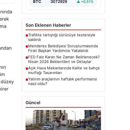
BTC
3072929
▲ +0.51%
anında
gerek
Son Eklenen Haberler
şma
Trafikte tartıştığı sürücüye testereyle
■
saldırdı
Menderes Belediyesi Soruşturmasında
■
mandan
Firari Başkan Yardımcısı Yakalandı
FED Faiz Kararı Ne Zaman Belirlenecek?
■
Nisan 2026 Beklentileri ve Detaylar
nın
Açık Hava Mekanlarında Kalite ve bahçe
■
mutfağı Tasarımları
kim
Yatırım araçlarının haftalık performansı
■
t düzey
nasıl oldu?
irer
Güncel