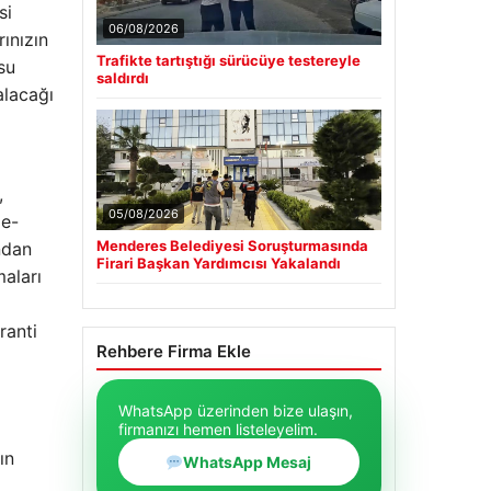
si
06/08/2026
rınızın
Trafikte tartıştığı sürücüye testereyle
su
saldırdı
alacağı
,
05/08/2026
de-
Menderes Belediyesi Soruşturmasında
ndan
Firari Başkan Yardımcısı Yakalandı
maları
ranti
Rehbere Firma Ekle
WhatsApp üzerinden bize ulaşın,
firmanızı hemen listeleyelim.
ın
WhatsApp Mesaj