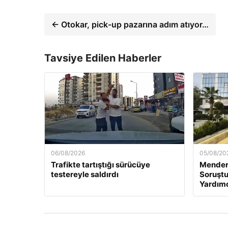
← Otokar, pick-up pazarına adım atıyor…
Tavsiye Edilen Haberler
06/08/2026
05/08/20
Trafikte tartıştığı sürücüye
Mender
testereyle saldırdı
Soruştu
Yardımc