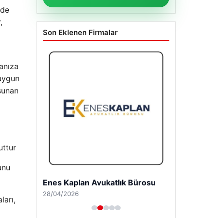
tde
,
Son Eklenen Firmalar
manıza
 uygun
sunan
uttur
unu
Enes Kaplan Avukatlık Bürosu
28/04/2026
ları,