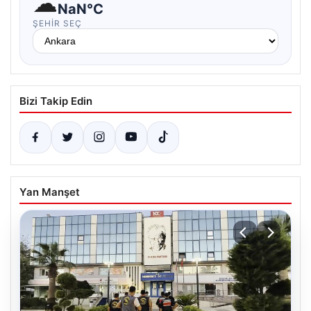
☁
NaN°C
ŞEHIR SEÇ
Bizi Takip Edin
Yan Manşet