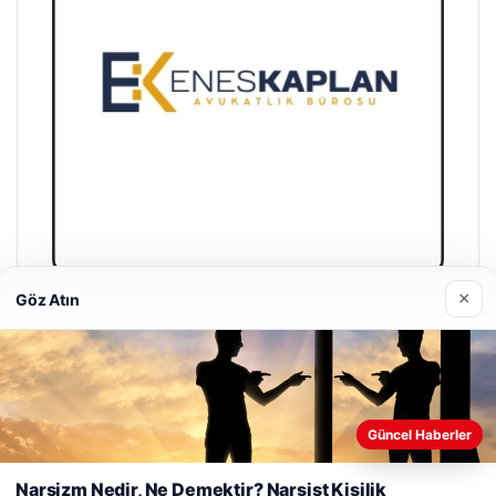
×
Göz Atın
Enes Kaplan Avukatlık Bürosu
28/04/2026
Güncel Haberler
Web sitemizi nasıl kullandığınızı daha iyi anlayabilmek,
deneyiminizi kişiselleştirmek ve geliştirmek amacıyla çerezler
Narsizm Nedir, Ne Demektir? Narsist Kişilik