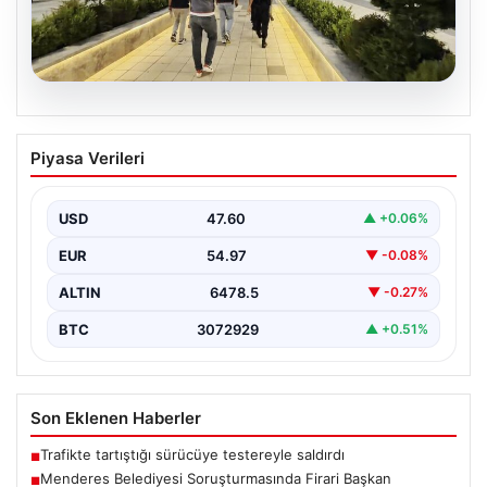
05.08.2026
Menderes Belediyesi Soruşturmasında
Piyasa Verileri
Firari Başkan Yardımcısı Yakalandı
İzmir’in Menderes ilçesinde yürütülen geniş çaplı bir
soruşturma kapsamında, Belediye Başkan Yardımcısı
USD
47.60
▲ +0.06%
Rüzgar Sönmez,…
EUR
54.97
▼ -0.08%
ALTIN
6478.5
▼ -0.27%
BTC
3072929
▲ +0.51%
Son Eklenen Haberler
Trafikte tartıştığı sürücüye testereyle saldırdı
■
Menderes Belediyesi Soruşturmasında Firari Başkan
■