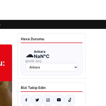
m
Hava Durumu
☁
Ankara
NaN°C
u:
ŞEHIR SEÇ
Bizi Takip Edin