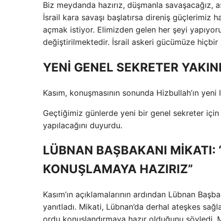
Biz meydanda hazırız, düşmanla savaşacağız, asl
İsrail kara savaşı başlatırsa direniş güçlerimiz ha
açmak istiyor. Elimizden gelen her şeyi yapıyor
değiştirilmektedir. İsrail askeri gücümüze hiçb
YENİ GENEL SEKRETER YAKIN
Kasım, konuşmasının sonunda Hizbullah’ın yeni li
Geçtiğimiz günlerde yeni bir genel sekreter içi
yapılacağını duyurdu.
LÜBNAN BAŞBAKANI MİKATI:
KONUŞLAMAYA HAZIRIZ”
Kasım’ın açıklamalarının ardından Lübnan Başbak
yanıtladı. Mikati, Lübnan’da derhal ateşkes sağl
ordu konuşlandırmaya hazır olduğunu söyledi. 