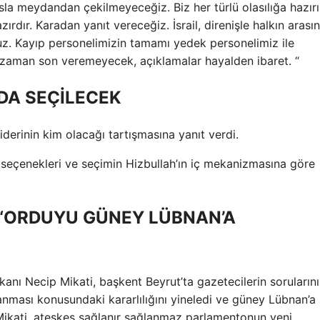
a meydandan çekilmeyeceğiz. Biz her türlü olasılığa hazırı
zırdır. Karadan yanıt vereceğiz. İsrail, direnişle halkın arasın
uz. Kayıp personelimizin tamamı yedek personelimiz ile
ir zaman son veremeyecek, açıklamalar hayalden ibaret. “
DA SEÇİLECEK
derinin kim olacağı tartışmasına yanıt verdi.
n seçenekleri ve seçimin Hizbullah’ın iç mekanizmasına göre
 “ORDUYU GÜNEY LÜBNAN’A
anı Necip Mikati, başkent Beyrut’ta gazetecilerin sorularını
anması konusundaki kararlılığını yineledi ve güney Lübnan’a 
Mikati, ateşkes sağlanır sağlanmaz parlamentonun yeni