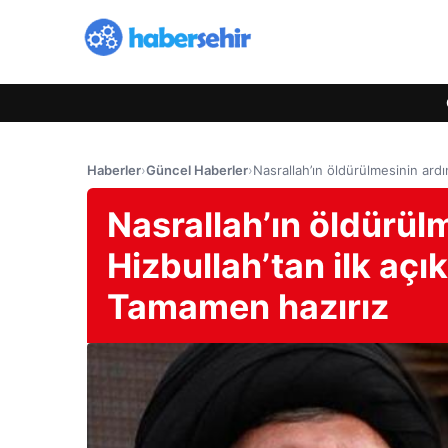
Haberler
›
Güncel Haberler
›
Nasrallah’ın öldürülmesinin ardı
Nasrallah’ın öldürül
Hizbullah’tan ilk açı
Tamamen hazırız