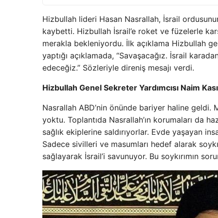
Hizbullah lideri Hasan Nasrallah, İsrail ordusunu
kaybetti. Hizbullah İsrail’e roket ve füzelerle ka
merakla bekleniyordu. İlk açıklama Hizbullah ge
yaptığı açıklamada, “Savaşacağız. İsrail karada
edeceğiz.” Sözleriyle direniş mesajı verdi.
Hizbullah Genel Sekreter Yardımcısı Naim Kasım
Nasrallah ABD’nin önünde bariyer haline geldi. Me
yoktu. Toplantıda Nasrallah’ın korumaları da hazı
sağlık ekiplerine saldırıyorlar. Evde yaşayan ins
Sadece sivilleri ve masumları hedef alarak soykır
sağlayarak İsrail’i savunuyor. Bu soykırımın sor