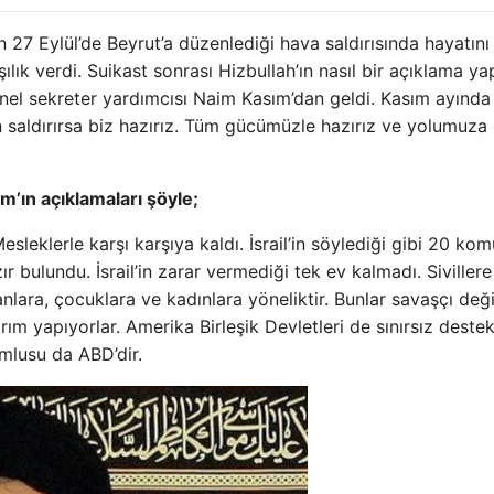
n 27 Eylül’de Beyrut’a düzenlediği hava saldırısında hayatını
rşılık verdi. Suikast sonrası Hizbullah’ın nasıl bir açıklama y
nel sekreter yardımcısı Naim Kasım’dan geldi. Kasım ayında
n saldırırsa biz hazırız. Tüm gücümüzle hazırız ve yolumuz
’ın açıklamaları şöyle;
sleklerle karşı karşıya kaldı. İsrail’in söylediği gibi 20 ko
r bulundu. İsrail’in zarar vermediği tek ev kalmadı. Siviller
anlara, çocuklara ve kadınlara yöneliktir. Bunlar savaşçı deği
ım yapıyorlar. Amerika Birleşik Devletleri de sınırsız deste
umlusu da ABD’dir.