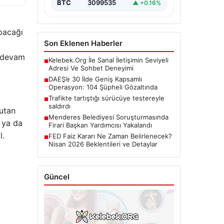
BTC
3099535
▲ +0.16%
apacağı
Son Eklenen Haberler
a devam
Kelebek.Org İle Sanal İletişimin Seviyeli
■
Adresi Ve Sohbet Deneyimi
DAEŞ’e 30 İlde Geniş Kapsamlı
■
Operasyon: 104 Şüpheli Gözaltında
Trafikte tartıştığı sürücüye testereyle
■
saldırdı
mutan
Menderes Belediyesi Soruşturmasında
■
e ya da
Firari Başkan Yardımcısı Yakalandı
l.
FED Faiz Kararı Ne Zaman Belirlenecek?
■
Nisan 2026 Beklentileri ve Detaylar
k
Güncel