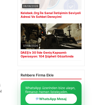
08/08/2026
Kelebek.Org İle Sanal İletişimin Seviyeli
Adresi Ve Sohbet Deneyimi
07/08/2026
DAEŞ’e 30 İlde Geniş Kapsamlı
Operasyon: 104 Şüpheli Gözaltında
Rehbere Firma Ekle
i
WhatsApp üzerinden bize ulaşın,
l
firmanızı hemen listeleyelim.
WhatsApp Mesaj