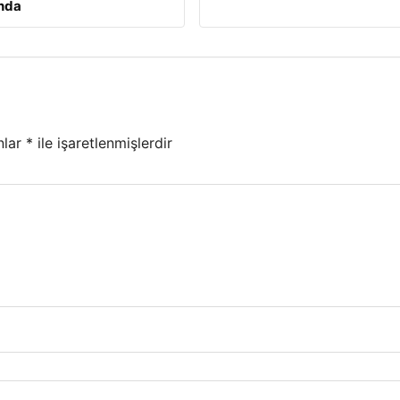
nda
nlar
*
ile işaretlenmişlerdir