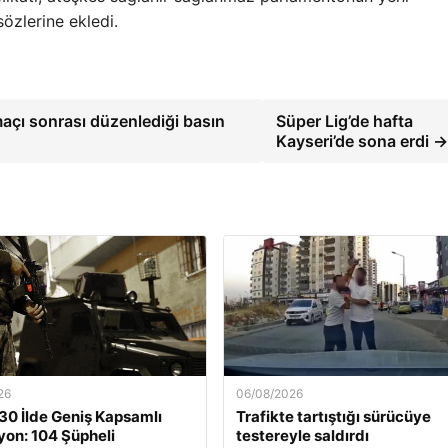
özlerine ekledi.
çı sonrası düzenlediği basın
Süper Lig’de hafta
Kayseri’de sona erdi →
26
06/08/2026
30 İlde Geniş Kapsamlı
Trafikte tartıştığı sürücüye
on: 104 Şüpheli
testereyle saldırdı