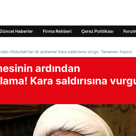
Güncel Haberler
Firma Rehberi
Çerez Politikası
Foru
ndan Hizbullah’tan ilk açıklama! Kara saldırısına vurgu: Tamamen hazırız
mesinin ardından
klama! Kara saldırısına vurg