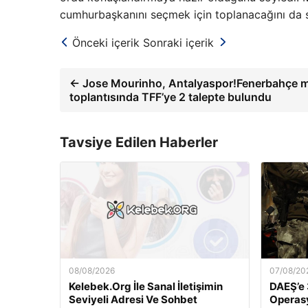
cumhurbaşkanını seçmek için toplanacağını da s
Önceki içerik
Sonraki içerik
← Jose Mourinho, Antalyaspor!Fenerbahçe ma
toplantısında TFF’ye 2 talepte bulundu
Tavsiye Edilen Haberler
08/08/2026
07/08/20
Kelebek.Org İle Sanal İletişimin
DAEŞ’e 
Seviyeli Adresi Ve Sohbet
Operasy