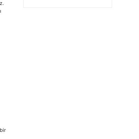
z.
ı
bir