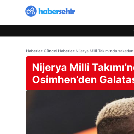
Haberler
›
Güncel Haberler
›
Nijerya Milli Takımı’nda sakatla
Nijerya Milli Takımı’
Osimhen’den Galatas