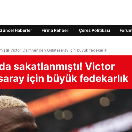
Güncel Haberler
Firma Rehberi
Çerez Politikası
Foru
nmıştı! Victor Osimhen’den Galatasaray için büyük fedekarlık
nda sakatlanmıştı! Victor
aray için büyük fedekarlık