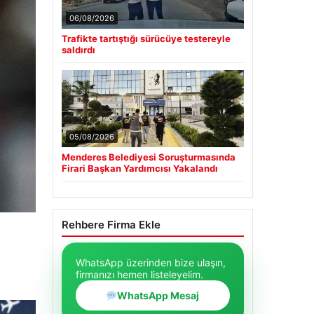
06/08/2026
Trafikte tartıştığı sürücüye testereyle
saldırdı
05/08/2026
Menderes Belediyesi Soruşturmasında
Firari Başkan Yardımcısı Yakalandı
Rehbere Firma Ekle
WhatsApp üzerinden bize ulaşın,
firmanızı hemen listeleyelim.
WhatsApp Mesaj