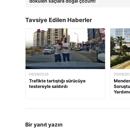
dökülen saçlara doğal çözüm!
Tavsiye Edilen Haberler
06/08/2026
05/08/20
Trafikte tartıştığı sürücüye
Mender
testereyle saldırdı
Soruştu
Yardımc
Bir yanıt yazın