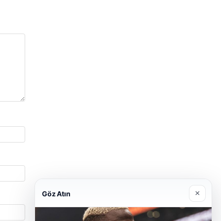
×
Göz Atın