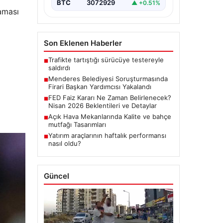
BTC
3072929
▲ +0.51%
aması
Son Eklenen Haberler
Trafikte tartıştığı sürücüye testereyle
■
saldırdı
Menderes Belediyesi Soruşturmasında
■
Firari Başkan Yardımcısı Yakalandı
FED Faiz Kararı Ne Zaman Belirlenecek?
■
Nisan 2026 Beklentileri ve Detaylar
Açık Hava Mekanlarında Kalite ve bahçe
■
mutfağı Tasarımları
Yatırım araçlarının haftalık performansı
■
nasıl oldu?
Güncel