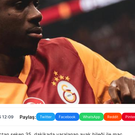
Paylaş:
5 12:09
Twitter
Facebook
WhatsApp
Reddit
Pinte
tan seken 35. dakikada yaralanan ayak bileği ile maç.