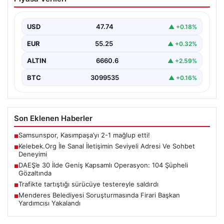
Adresi Ve Sohbet Deneyimi
İnternet çağında kullanıcıların kaliteli bir tarzda bağlantı
kurması büyük bir önem ifade etmektedir. Güncel…
USD
47.74
▲ +0.18%
EUR
55.25
▲ +0.32%
ALTIN
6660.6
▲ +2.59%
BTC
3099535
▲ +0.16%
Son Eklenen Haberler
Samsunspor, Kasımpaşa’yı 2-1 mağlup etti!
■
Kelebek.Org İle Sanal İletişimin Seviyeli Adresi Ve Sohbet
■
Deneyimi
DAEŞ’e 30 İlde Geniş Kapsamlı Operasyon: 104 Şüpheli
■
Gözaltında
Trafikte tartıştığı sürücüye testereyle saldırdı
■
Menderes Belediyesi Soruşturmasında Firari Başkan
■
Yardımcısı Yakalandı