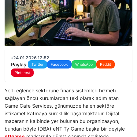
•
24.01.2026 12:52
Paylaş:
Twitter
Facebook
WhatsApp
Reddit
Pinterest
Yerli eğlence sektörüne finans sistemleri hizmeti
sağlayan öncü kurumlardan teki olarak adım atan
Game Cafe Services, günümüzde halen sektöre
istikamet katmaya süreklilik başarmaktadır. Dijital
maceranın kalbinde yer bulunan bu organizasyon,
bundan böyle (DBA) eNTiTy Game başka bir deyişle
nttgame
markasıyla dünya çapında seviyede