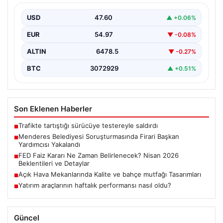
İzmir’in Menderes ilçesinde yürütülen geniş çaplı bir
soruşturma kapsamında, Belediye Başkan Yardımcısı
USD
47.60
▲ +0.06%
Rüzgar Sönmez,…
EUR
54.97
▼ -0.08%
ALTIN
6478.5
▼ -0.27%
BTC
3072929
▲ +0.51%
Son Eklenen Haberler
Trafikte tartıştığı sürücüye testereyle saldırdı
■
Menderes Belediyesi Soruşturmasında Firari Başkan
■
Yardımcısı Yakalandı
FED Faiz Kararı Ne Zaman Belirlenecek? Nisan 2026
■
Beklentileri ve Detaylar
Açık Hava Mekanlarında Kalite ve bahçe mutfağı Tasarımları
■
Yatırım araçlarının haftalık performansı nasıl oldu?
■
Güncel