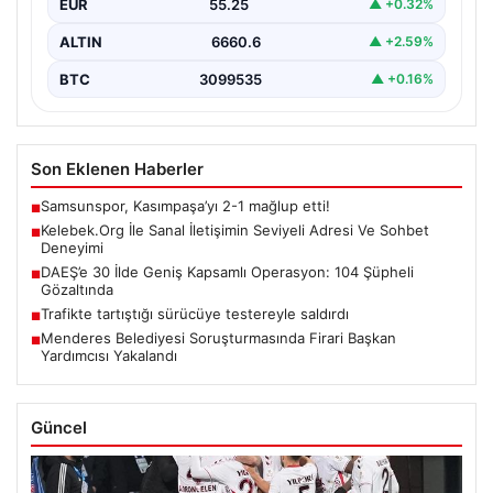
EUR
55.25
▲ +0.32%
ALTIN
6660.6
▲ +2.59%
BTC
3099535
▲ +0.16%
Son Eklenen Haberler
Samsunspor, Kasımpaşa’yı 2-1 mağlup etti!
■
Kelebek.Org İle Sanal İletişimin Seviyeli Adresi Ve Sohbet
■
Deneyimi
DAEŞ’e 30 İlde Geniş Kapsamlı Operasyon: 104 Şüpheli
■
Gözaltında
Trafikte tartıştığı sürücüye testereyle saldırdı
■
Menderes Belediyesi Soruşturmasında Firari Başkan
■
Yardımcısı Yakalandı
Güncel