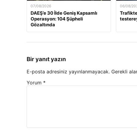
07/08/2026
06/08/20
DAEŞ’e 30 İlde Geniş Kapsamlı
Trafikte
Operasyon: 104 Şüpheli
testerey
Gözaltında
Bir yanıt yazın
E-posta adresiniz yayınlanmayacak.
Gerekli ala
Yorum
*