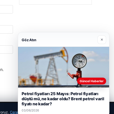
×
Göz Atın
n.
Güncel Haberler
Petrol fiyatları 25 Mayıs: Petrol fiyatları
düştü mü, ne kadar oldu? Brent petrol varil
fiyatı ne kadar?
03/06/2026
ıyoruz.
Çerez Politikamız
Reddet
Kabul Et