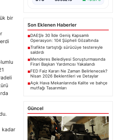
ük bir
Son Eklenen Haberler
r
DAEŞ’e 30 İlde Geniş Kapsamlı
■
Operasyon: 104 Şüpheli Gözaltında
erdi
Trafikte tartıştığı sürücüye testereyle
■
saldırdı
Menderes Belediyesi Soruşturmasında
■
olumlu
Firari Başkan Yardımcısı Yakalandı
21
FED Faiz Kararı Ne Zaman Belirlenecek?
■
Nisan 2026 Beklentileri ve Detaylar
vadeli
Açık Hava Mekanlarında Kalite ve bahçe
■
türü
mutfağı Tasarımları
arda
Güncel
du.
a kadar