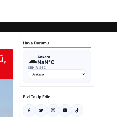
m
Hava Durumu
ü,
☁
Ankara
NaN°C
?
ŞEHIR SEÇ
Bizi Takip Edin