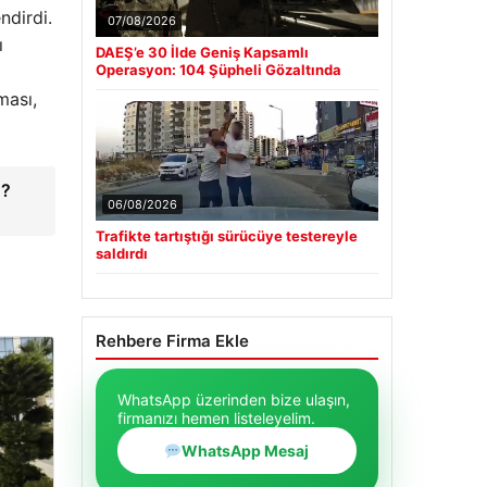
ndirdi.
07/08/2026
ı
DAEŞ’e 30 İlde Geniş Kapsamlı
Operasyon: 104 Şüpheli Gözaltında
ması,
u?
06/08/2026
→
Trafikte tartıştığı sürücüye testereyle
saldırdı
Rehbere Firma Ekle
WhatsApp üzerinden bize ulaşın,
firmanızı hemen listeleyelim.
WhatsApp Mesaj