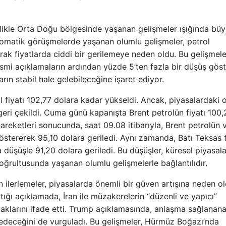
llikle Orta Doğu bölgesinde yaşanan gelişmeler ışığında büy
lomatik görüşmelerde yaşanan olumlu gelişmeler, petrol
arak fiyatlarda ciddi bir gerilemeye neden oldu. Bu gelişmele
resmi açıklamaların ardından yüzde 5’ten fazla bir düşüş göst
arın stabil hale gelebileceğine işaret ediyor.
l fiyatı 102,77 dolara kadar yükseldi. Ancak, piyasalardaki 
r geri çekildi. Cuma günü kapanışta Brent petrolün fiyatı 100,
areketleri sonucunda, saat 09.08 itibarıyla, Brent petrolün 
 göstererek 95,10 dolara geriledi. Aynı zamanda, Batı Teksas 
 düşüşle 91,20 dolara geriledi. Bu düşüşler, küresel piyasal
ğrultusunda yaşanan olumlu gelişmelerle bağlantılıdır.
ilerlemeler, piyasalarda önemli bir güven artışına neden ol
ı açıklamada, İran ile müzakerelerin “düzenli ve yapıcı”
aklarını ifade etti. Trump açıklamasında, anlaşma sağlanan
 edeceğini de vurguladı. Bu gelişmeler, Hürmüz Boğazı’nda