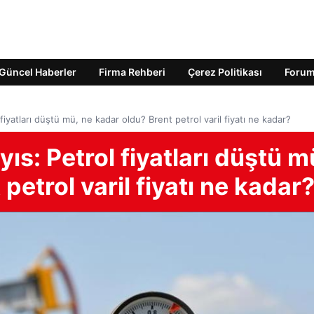
Güncel Haberler
Firma Rehberi
Çerez Politikası
Foru
 fiyatları düştü mü, ne kadar oldu? Brent petrol varil fiyatı ne kadar?
yıs: Petrol fiyatları düştü m
petrol varil fiyatı ne kadar