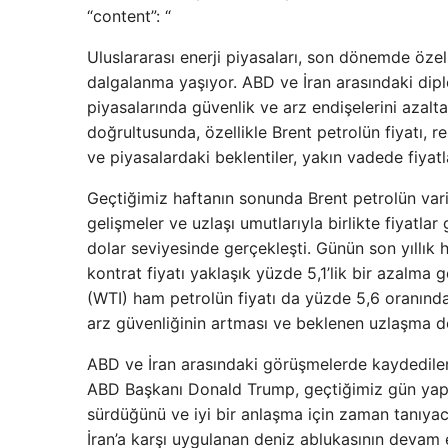
“content”: “
Uluslararası enerji piyasaları, son dönemde öze
dalgalanma yaşıyor. ABD ve İran arasındaki dip
piyasalarında güvenlik ve arz endişelerini azalt
doğrultusunda, özellikle Brent petrolün fiyatı, 
ve piyasalardaki beklentiler, yakın vadede fiyatl
Geçtiğimiz haftanın sonunda Brent petrolün vari
gelişmeler ve uzlaşı umutlarıyla birlikte fiyatla
dolar seviyesinde gerçekleşti. Günün son yıllık h
kontrat fiyatı yaklaşık yüzde 5,1’lik bir azalma
(WTI) ham petrolün fiyatı da yüzde 5,6 oranında
arz güvenliğinin artması ve beklenen uzlaşma do
ABD ve İran arasındaki görüşmelerde kaydedilen 
ABD Başkanı Donald Trump, geçtiğimiz gün yaptığ
sürdüğünü ve iyi bir anlaşma için zaman tanıyac
İran’a karşı uygulanan deniz ablukasının devam