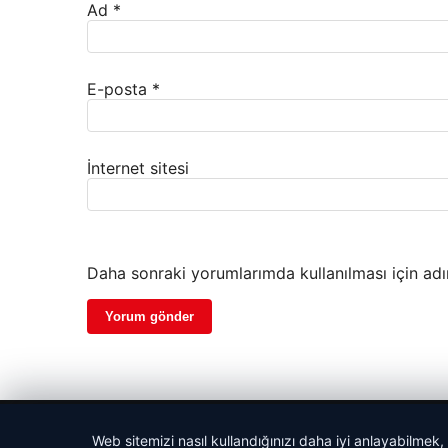
Ad
*
E-posta
*
İnternet sitesi
Daha sonraki yorumlarımda kullanılması için adı
© 2026 Haber Şehir – Güncel Haberler
Web sitemizi nasıl kullandığınızı daha iyi anlayabilmek,