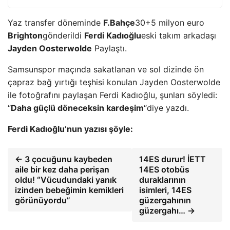
Yaz transfer döneminde
F.Bahçe
30+5 milyon euro
Brighton
gönderildi
Ferdi Kadıoğlu
eski takım arkadaşı
Jayden Oosterwolde
Paylaştı.
Samsunspor maçında sakatlanan ve sol dizinde ön
çapraz bağ yırtığı teşhisi konulan Jayden Oosterwolde
ile fotoğrafını paylaşan Ferdi Kadıoğlu, şunları söyledi:
“
Daha güçlü döneceksin kardeşim
“diye yazdı.
Ferdi Kadıoğlu’nun yazısı şöyle:
← 3 çocuğunu kaybeden
14ES durur! İETT
aile bir kez daha perişan
14ES otobüs
oldu! “Vücudundaki yanık
duraklarının
izinden bebeğimin kemikleri
isimleri, 14ES
görünüyordu”
güzergahının
güzergahı… →