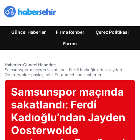
Güncel Haberler
Firma Rehberi
Çerez Politikası
Forum
Haberler
›
Güncel Haberler
›
Samsunspor maçında sakatlandı: Ferdi Kadıoğlu’ndan Jayden
Oosterwolde paylaşımı! – En güncel spor haberleri
Samsunspor maçında
sakatlandı: Ferdi
Kadıoğlu’ndan Jayden
Oosterwolde