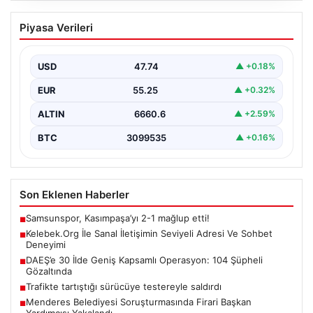
Kelebek.Org İle Sanal İletişimin Seviyeli
Piyasa Verileri
Adresi Ve Sohbet Deneyimi
İnternet çağında kullanıcıların kaliteli bir tarzda bağlantı
kurması büyük bir önem ifade etmektedir. Güncel…
USD
47.74
▲ +0.18%
EUR
55.25
▲ +0.32%
ALTIN
6660.6
▲ +2.59%
BTC
3099535
▲ +0.16%
Son Eklenen Haberler
Samsunspor, Kasımpaşa’yı 2-1 mağlup etti!
■
Kelebek.Org İle Sanal İletişimin Seviyeli Adresi Ve Sohbet
■
Deneyimi
DAEŞ’e 30 İlde Geniş Kapsamlı Operasyon: 104 Şüpheli
■
Gözaltında
Trafikte tartıştığı sürücüye testereyle saldırdı
■
Menderes Belediyesi Soruşturmasında Firari Başkan
■
Yardımcısı Yakalandı