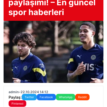
paylaşımı! – En güncel
spor haberleri
admin
•
22.10.2024 14:12
Paylaş:
Twitter
Facebook
WhatsApp
Reddit
Pinterest