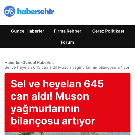
Güncel Haberler
Firma Rehberi
Çerez Politikası
Forum
Haberler
›
Güncel Haberler
›
Sel ve heyelan 645 can aldı! Muson yağmurlarının bilançosu artıyor
Sel ve heyelan 645
can aldı! Muson
yağmurlarının
bilançosu artıyor