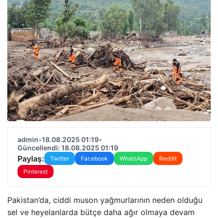
admin
•
18.08.2025 01:19
•
Güncellendi: 18.08.2025 01:19
Paylaş:
Twitter
Facebook
WhatsApp
Reddit
Pinterest
Pakistan’da, ciddi muson yağmurlarının neden olduğu
sel ve heyelanlarda bütçe daha ağır olmaya devam