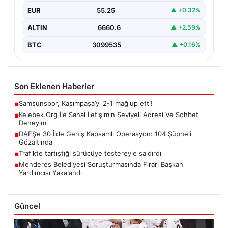
EUR
55.25
▲ +0.32%
ALTIN
6660.6
▲ +2.59%
BTC
3099535
▲ +0.16%
Son Eklenen Haberler
Samsunspor, Kasımpaşa’yı 2-1 mağlup etti!
■
Kelebek.Org İle Sanal İletişimin Seviyeli Adresi Ve Sohbet
■
Deneyimi
DAEŞ’e 30 İlde Geniş Kapsamlı Operasyon: 104 Şüpheli
■
Gözaltında
Trafikte tartıştığı sürücüye testereyle saldırdı
■
Menderes Belediyesi Soruşturmasında Firari Başkan
■
Yardımcısı Yakalandı
Güncel